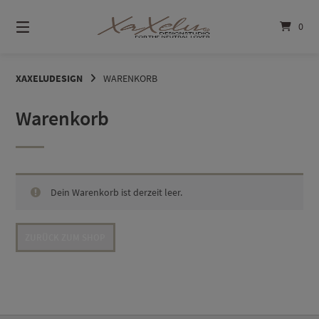
Springe
zum
0
Inhalt
XAXELUDESIGN
WARENKORB
Warenkorb
Dein Warenkorb ist derzeit leer.
ZURÜCK ZUM SHOP