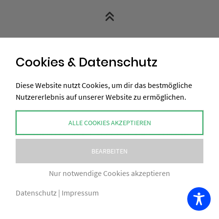
Cookies & Datenschutz
Diese Website nutzt Cookies, um dir das bestmögliche
Nutzererlebnis auf unserer Website zu ermöglichen.
COPYRIGHT BY XAXELUDESIGN® 2026
IMPRESSUM
AGB
NUTZUNGSBEDINGUNGEN
DATENSCHUTZ
ALLE COOKIES AKZEPTIEREN
VERSAND
ZAHLUNGSWEISEN
Vertrag widerrufen
BEARBEITEN
Nur notwendige Cookies akzeptieren
Datenschutz
|
Impressum