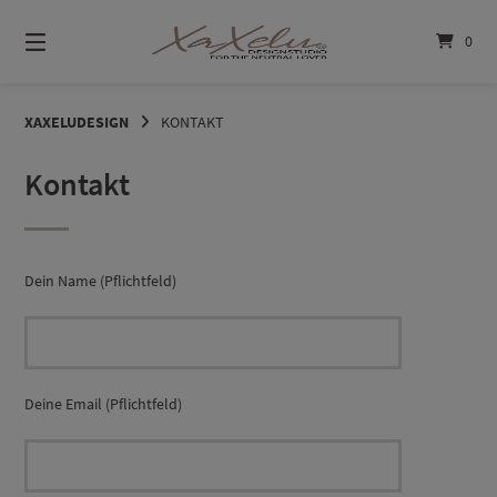
Springe
zum
0
Inhalt
XAXELUDESIGN
KONTAKT
Kontakt
Dein Name (Pflichtfeld)
Deine Email (Pflichtfeld)