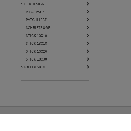
STICKDESIGN
MEGAPACK
PATCHLIEBE
SCHRIFTZÜGE
STICK 10X10
STICK 13X18
STICK 16X26
STICK 18X30
STOFFDESIGN