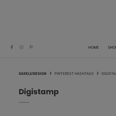
Springe
zum
Inhalt
HOME
SHO
XAXELUDESIGN
PINTEREST HASHTAGS
DIGIST
Digistamp