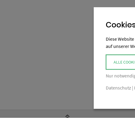
19,90 €
Cookies
Diese Website 
auf unserer W
ALLE COOKI
Nur notwendig
Datenschutz
|
ZURÜCK NACH OBEN