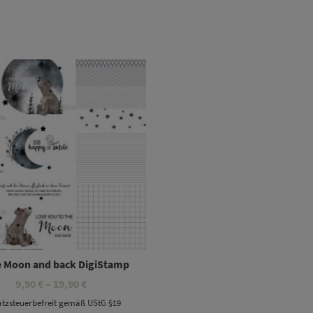
Dieses Produkt weist mehrere Varianten auf. Die Optionen können auf der Produktseite gewählt werden
e Moon and back DigiStamp
Preisspanne:
9,90
€
–
19,90
€
9,90 €
tzsteuerbefreit gemäß UStG §19
bis