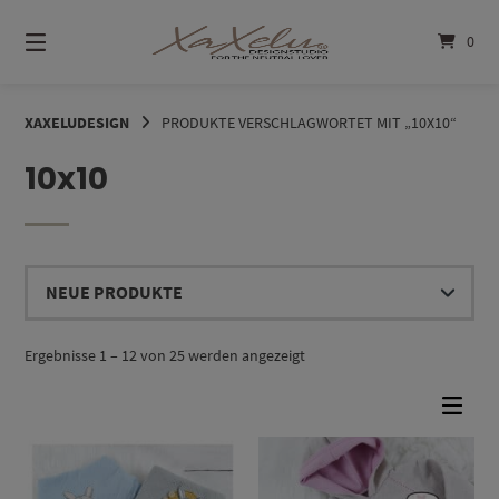
Springe
zum
0
Inhalt
XAXELUDESIGN
PRODUKTE VERSCHLAGWORTET MIT „10X10“
10x10
Nach
Ergebnisse 1 – 12 von 25 werden angezeigt
Aktualität
sortiert