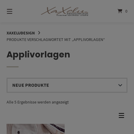
Springe
zum
0
Inhalt
XAXELUDESIGN
PRODUKTE VERSCHLAGWORTET MIT „APPLIVORLAGEN“
Applivorlagen
Nach
Alle 5 Ergebnisse werden angezeigt
Aktualität
sortiert