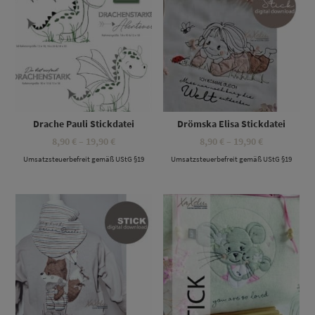
Drache Pauli Stickdatei
Drömska Elisa Stickdatei
Preisspanne:
Preisspanne
8,90
€
–
19,90
€
8,90
€
–
19,90
€
8,90 €
8,90 €
Umsatzsteuerbefreit gemäß UStG §19
bis
Umsatzsteuerbefreit gemäß UStG §19
bis
19,90 €
19,90 €
Dieses Produkt weist mehrere Varianten auf. Die Optionen können auf der Produktseite gewählt werden
Dieses Produkt weist mehrere Varianten auf. Die Optionen können auf der Produktseite gewählt werden