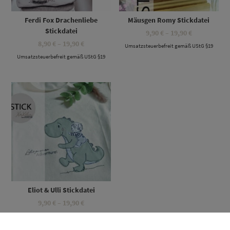
Ferdi Fox Drachenliebe
Mäusgen Romy Stickdatei
Stickdatei
Preisspanne
9,90
€
–
19,90
€
9,90 €
Preisspanne:
8,90
€
–
19,90
€
Umsatzsteuerbefreit gemäß UStG §19
bis
8,90 €
19,90 €
Umsatzsteuerbefreit gemäß UStG §19
bis
19,90 €
Dieses Produkt weist mehrere Varianten auf. Die Optionen können auf der Produktseite gewählt werden
Eliot & Ulli Stickdatei
Preisspanne:
9,90
€
–
19,90
€
9,90 €
Umsatzsteuerbefreit gemäß UStG §19
bis
19,90 €