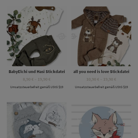
Dieses Produkt weist mehrere Varianten auf. Die Optionen können auf der Produktseite gewählt werden
Dieses Produkt weist mehrere Varianten auf. Die Optionen können auf der Produktseite gewählt werden
BabyElchi und Hasi Stickdatei
all you need is love Stickdatei
Preisspanne:
Preisspann
8,90
€
–
19,90
€
10,90
€
–
19,90
€
8,90 €
10,90 €
Umsatzsteuerbefreit gemäß UStG §19
bis
Umsatzsteuerbefreit gemäß UStG §19
bis
19,90 €
19,90 €
Dieses Produkt weist mehrere Varianten auf. Die Optionen können auf der Produktseite gewählt werden