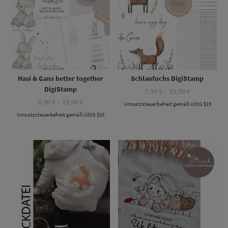
Hasi & Gans better together
Schlaufuchs DigiStamp
DigiStamp
Preisspanne
7,90
€
–
19,90
€
7,90 €
Preisspanne:
8,90
€
–
19,90
€
Umsatzsteuerbefreit gemäß UStG §19
bis
8,90 €
19,90 €
Umsatzsteuerbefreit gemäß UStG §19
bis
19,90 €
Dieses Produkt weist mehrere Varianten auf. Die Optionen können auf der Produktseite gewählt werden
Dieses Produkt weist mehrere Varianten auf. Die Optionen können auf der Produktseite gewählt werden