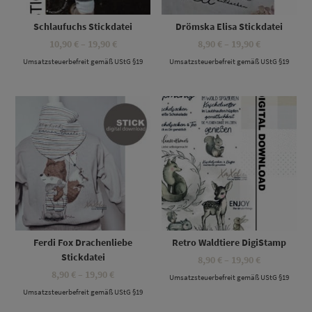
Schlaufuchs Stickdatei
Drömska Elisa Stickdatei
Preisspanne:
Preisspanne
10,90
€
–
19,90
€
8,90
€
–
19,90
€
10,90 €
8,90 €
Umsatzsteuerbefreit gemäß UStG §19
bis
Umsatzsteuerbefreit gemäß UStG §19
bis
19,90 €
19,90 €
Dieses Produkt weist mehrere Varianten auf. Die Optionen können auf der Produktseite gewählt werden
Dieses Produkt weist mehrere Varianten auf. Die Optionen können auf der Produktseite gewählt werden
Ferdi Fox Drachenliebe
Retro Waldtiere DigiStamp
Stickdatei
Preisspanne
8,90
€
–
19,90
€
8,90 €
Preisspanne:
8,90
€
–
19,90
€
Umsatzsteuerbefreit gemäß UStG §19
bis
8,90 €
19,90 €
Umsatzsteuerbefreit gemäß UStG §19
bis
19,90 €