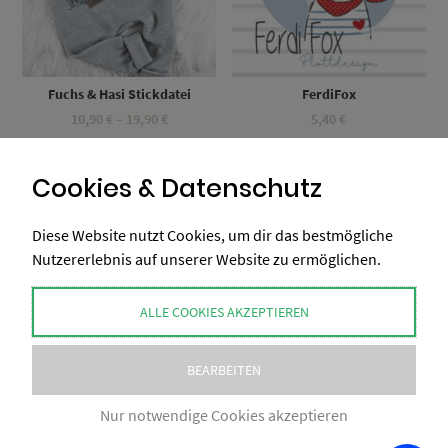
Fuchs & Hasi Stickdatei
FerdiFox
Preisspanne:
10,90
€
–
19,90
€
5,40
€
10,90 €
Umsatzsteuerbefreit gemäß UStG §19
bis
Umsatzsteuerbefreit gemäß UStG §19
19,90 €
Cookies & Datenschutz
Diese Website nutzt Cookies, um dir das bestmögliche
Nutzererlebnis auf unserer Website zu ermöglichen.
ALLE COOKIES AKZEPTIEREN
BEARBEITEN
Nur notwendige Cookies akzeptieren