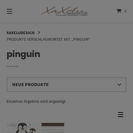
Springe
zum
0
Inhalt
XAXELUDESIGN
PRODUKTE VERSCHLAGWORTET MIT „PINGUIN“
pinguin
Einzelnes Ergebnis wird angezeigt
Dieses Produkt weist mehrere Varianten auf. Die Optionen können auf der Produktseite gewählt werden