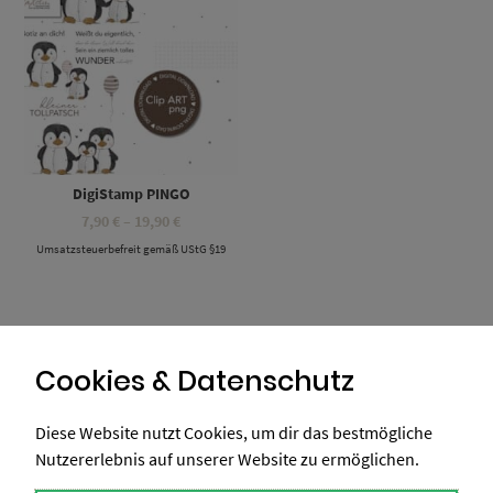
DigiStamp PINGO
Preisspanne:
7,90
€
–
19,90
€
7,90 €
Umsatzsteuerbefreit gemäß UStG §19
bis
19,90 €
Cookies & Datenschutz
Diese Website nutzt Cookies, um dir das bestmögliche
Nutzererlebnis auf unserer Website zu ermöglichen.