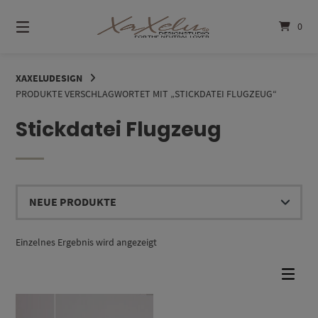
Springe
zum
0
Inhalt
XAXELUDESIGN
PRODUKTE VERSCHLAGWORTET MIT „STICKDATEI FLUGZEUG“
Stickdatei Flugzeug
Einzelnes Ergebnis wird angezeigt
Dieses Produkt weist mehrere Varianten auf. Die Optionen können auf der Produktseite gewählt werden