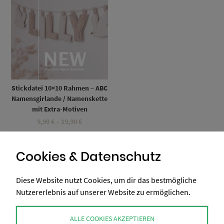
Stickdatei 10×10 Rahmen – ABC
Namensgirlande / Namenskette
mit Extra-Motiven
Preisspanne:
9,90
€
–
19,90
€
9,90 €
Umsatzsteuerbefreit gemäß UStG §19
bis
19,90 €
Cookies & Datenschutz
Diese Website nutzt Cookies, um dir das bestmögliche
Nutzererlebnis auf unserer Website zu ermöglichen.
ALLE COOKIES AKZEPTIEREN