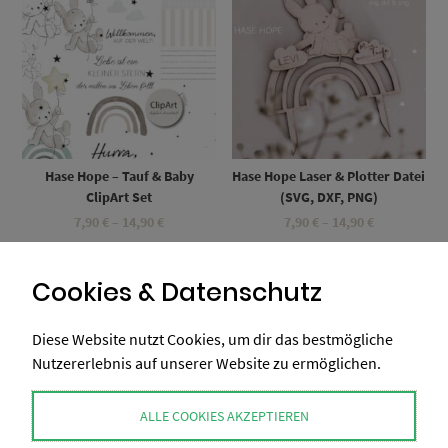
Hase Hope – Tauf & Baby
Hase Hope Laser & Plotter Datei
ClipArt Set
(SVG, DXF, PNG)
Preisspanne:
Preisspanne
7,90
€
–
14,90
€
7,90
€
–
14,90
€
7,90 €
7,90 €
Umsatzsteuerbefreit gemäß UStG §19
bis
Umsatzsteuerbefreit gemäß UStG §19
bis
14,90 €
14,90 €
Cookies & Datenschutz
Diese Website nutzt Cookies, um dir das bestmögliche
Nutzererlebnis auf unserer Website zu ermöglichen.
ALLE COOKIES AKZEPTIEREN