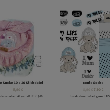
A
e Socke 10 x 10 Stickdatei
coole Socke
Ursprüngl
Akt
5,90
€
8,90
€
7,90
€
Preis
Prei
tzsteuerbefreit gemäß UStG §19
Umsatzsteuerbefreit gemäß US
war:
ist:
8,90 €
7,90