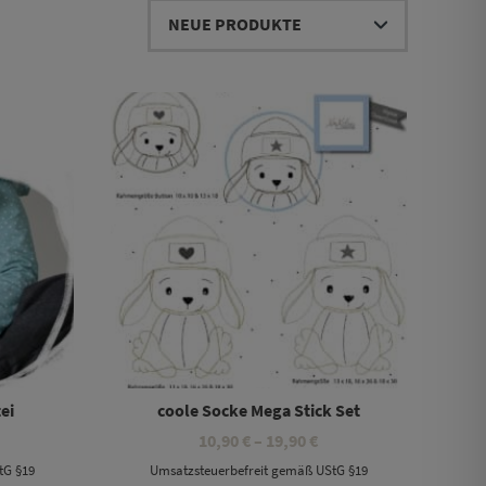
Dieses Produkt weist mehrere Varianten auf. Die Optionen können auf der Produktseite gewählt werden
ei
coole Socke Mega Stick Set
Preisspanne:
10,90
€
–
19,90
€
10,90 €
tG §19
Umsatzsteuerbefreit gemäß UStG §19
bis