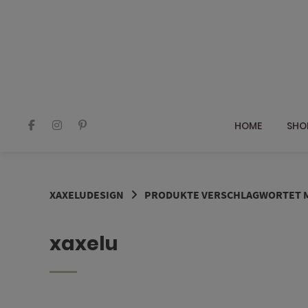
Springe
zum
Inhalt
HOME
SHO
XAXELUDESIGN
PRODUKTE VERSCHLAGWORTET M
xaxelu