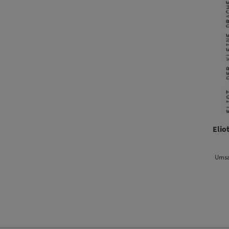
Elio
Umsa