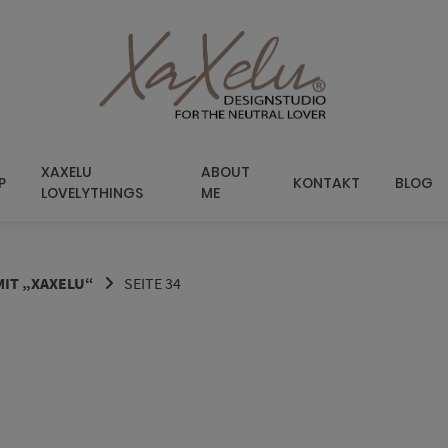
XAXELU
ABOUT
P
KONTAKT
BLOG
LOVELYTHINGS
ME
IT „XAXELU“
SEITE 34