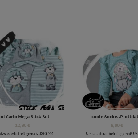
t
ol Carlo Mega Stick Set
coole Socke..Plottdat
12,90
€
6,90
€
tzsteuerbefreit gemäß UStG §19
Umsatzsteuerbefreit gemäß US