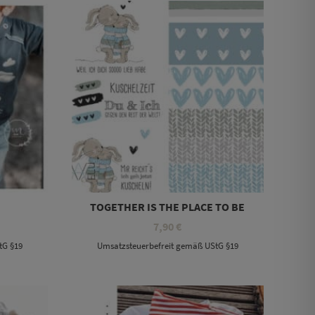
TOGETHER IS THE PLACE TO BE
7,90
€
tG §19
Umsatzsteuerbefreit gemäß UStG §19