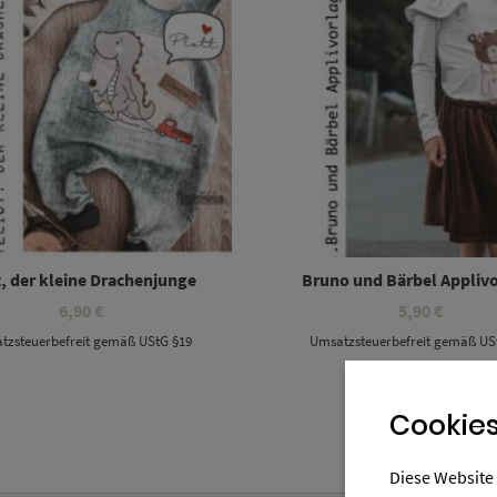
t, der kleine Drachenjunge
Bruno und Bärbel Appliv
6,90
€
5,90
€
tzsteuerbefreit gemäß UStG §19
Umsatzsteuerbefreit gemäß US
Cookies
Diese Website 