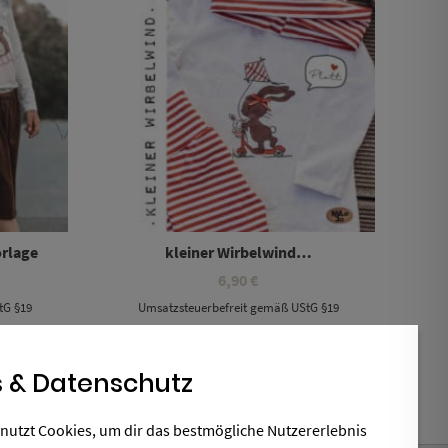
orlage
kleiner Wirbelwind…
6,90
€
tG §19
Umsatzsteuerbefreit gemäß UStG §19
 & Datenschutz
nutzt Cookies, um dir das bestmögliche Nutzererlebnis