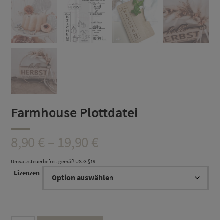
Farmhouse Plottdatei
Preisspanne:
8,90
€
–
19,90
€
8,90 €
Umsatzsteuerbefreit gemäß UStG §19
Lizenzen
bis
19,90 €
Farmhouse