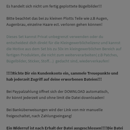
Es handelt sich nicht um fertig geplottete Bügelbilder!!!
Bitte beachtet das bei zu kleinen Plotts Teile wie z.B Augen,
Augenbrau, einzelne Haare ect. verloren gehen können!
Dieses Set kannst Privat unbegrenzt verwenden oder du
entscheidest dich direkt für die Kleingewerblichelizenz und kannst
die Motive aus dem Set bis zu 50x im kleingewerblichen Bereich auf
fertigen Produkten, die nicht zum weiterverarbeiten( z.B Patches,
Bügelbilder, Sticker, Stoff…) gedacht sind, wiederverkaufen!
!!!!Richte Dir ein Kundenkonto ein, sammele Treuepunkte und
hab jederzeit Zugriff auf deine erworbenen Dateien!!!
Bei Paypalzahlung öffnet sich der DOWNLOAD automatisch,
ihr könnt jederzeit und ohne limit die Datei downloaden!
Bei Banküberweisungen wird der Link von mir manuelle
freigeschaltet, nach Zahlungseingang!
Ein Widerruf ist nach Erhalt der Datei ausgeschlossen!!!!Die Datei