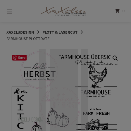
Springe
zum
0
Inhalt
XAXELUDESIGN
PLOTT & LASERCUT
FARMHOUSE PLOTTDATEI
Save