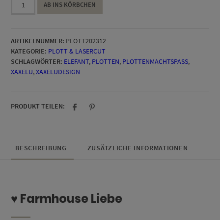
AB INS KÖRBCHEN
Plottdatei
Menge
ARTIKELNUMMER:
PLOTT202312
KATEGORIE:
PLOTT & LASERCUT
SCHLAGWÖRTER:
ELEFANT
,
PLOTTEN
,
PLOTTENMACHTSPASS
,
XAXELU
,
XAXELUDESIGN
PRODUKT TEILEN:
BESCHREIBUNG
ZUSÄTZLICHE INFORMATIONEN
♥ Farmhouse Liebe