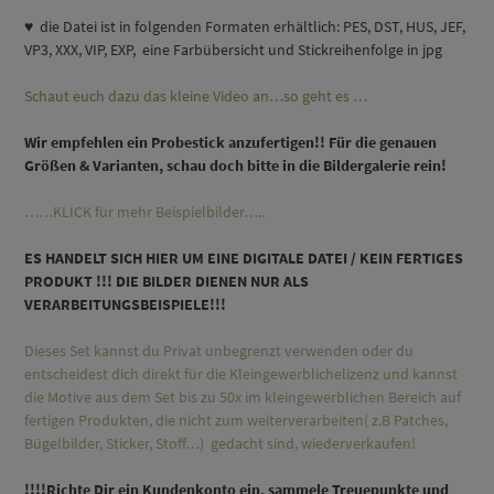
♥ die Datei ist in folgenden Formaten erhältlich: PES, DST, HUS, JEF,
VP3, XXX, VIP, EXP, eine Farbübersicht und Stickreihenfolge in jpg
Schaut euch dazu das kleine Video an…so geht es …
Wir empfehlen ein Probestick anzufertigen!! Für die genauen
Größen & Varianten, schau doch bitte in die Bildergalerie rein!
……KLICK für mehr Beispielbilder…..
ES HANDELT SICH HIER UM EINE DIGITALE DATEI / KEIN FERTIGES
PRODUKT !!! DIE BILDER DIENEN NUR ALS
VERARBEITUNGSBEISPIELE!!!
Dieses Set kannst du Privat unbegrenzt verwenden oder du
entscheidest dich direkt für die Kleingewerblichelizenz und kannst
die Motive aus dem Set bis zu 50x im kleingewerblichen Bereich auf
fertigen Produkten, die nicht zum weiterverarbeiten( z.B Patches,
Bügelbilder, Sticker, Stoff…) gedacht sind, wiederverkaufen!
!!!!Richte Dir ein Kundenkonto ein, sammele Treuepunkte und