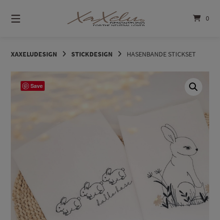
Springe
zum
0
Inhalt
XAXELUDESIGN
STICKDESIGN
HASENBANDE STICKSET
Save