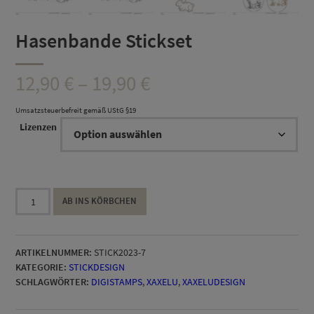
Hasenbande Stickset
Preisspanne:
12,90
€
–
19,90
€
12,90 €
Umsatzsteuerbefreit gemäß UStG §19
Lizenzen
bis
19,90 €
Hasenbande
AB INS KÖRBCHEN
Stickset
Menge
ARTIKELNUMMER:
STICK2023-7
KATEGORIE:
STICKDESIGN
SCHLAGWÖRTER:
DIGISTAMPS
,
XAXELU
,
XAXELUDESIGN