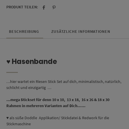
PRODUKT TEILEN:
BESCHREIBUNG
ZUSÄTZLICHE INFORMATIONEN
♥ Hasenbande
…hier wartet ein Riesen Stick Set auf dich, minimalistisch, natürlich,
schlicht und einzigartig …
…mega Stickset für denn 10 x 10, 13 x 18, 16 x 26 & 18 x 30
Rahmen in mehreren Varianten auf Dich……
♥ als süße Doddle Applikation/ Stickdatei & Redwork für die
Stickmaschine