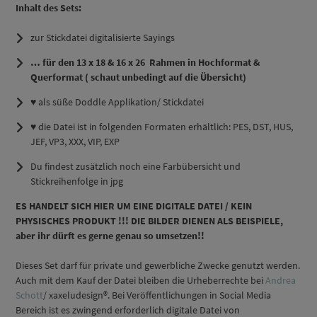
Inhalt des Sets:
zur Stickdatei digitalisierte Sayings
… für den 13 x 18 & 16 x 26 Rahmen in Hochformat &
Querformat ( schaut unbedingt auf die Übersicht)
♥ als süße Doddle Applikation/ Stickdatei
♥ die Datei ist in folgenden Formaten erhältlich: PES, DST, HUS,
JEF, VP3, XXX, VIP, EXP
Du findest zusätzlich noch eine Farbübersicht und
Stickreihenfolge in jpg
ES HANDELT SICH HIER UM EINE DIGITALE DATEI / KEIN
PHYSISCHES PRODUKT !!! DIE BILDER DIENEN ALS BEISPIELE,
aber ihr dürft es gerne genau so
umsetzen!!
Dieses Set darf für private und gewerbliche Zwecke genutzt werden.
Auch mit dem Kauf der Datei bleiben die Urheberrechte bei
Andrea
Schott
/ xaxeludesign®. Bei Veröffentlichungen in Social Media
Bereich ist es zwingend erforderlich digitale Datei von