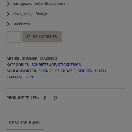
handgezeichnete Illustrationen
einzigartiges Design
Stickdatei
Stickdatei
AB INS KÖRBCHEN
ich
komme
gleich,
ARTIKELNUMMER:
SSA2025 3
muss
KATEGORIEN:
SCHRIFTZÜGE
,
STICKDESIGN
nur
SCHLAGWÖRTER:
SAYINGS
,
STICKDATEI
,
STICKEN
,
XAXELU
,
noch
XAXELUDESIGN
[Digital]
Menge
PRODUKT TEILEN:
BESCHREIBUNG