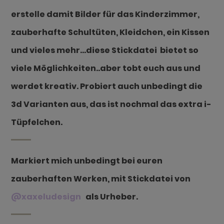
erstelle damit Bilder für das Kinderzimmer,
zauberhafte Schultüten, Kleidchen
, ein Kissen
und vieles mehr…diese Stickdatei bietet so
viele Möglichkeiten..aber tobt euch aus und
werdet kreativ. Probiert auch unbedingt die
3d Varianten aus, das ist nochmal das extra i-
Tüpfelchen.
Markiert mich unbedingt bei euren
zauberhaften Werken, mit Stickdatei von
@xaxeludesign
als Urheber.