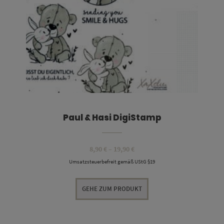
Paul & Hasi DigiStamp
Preisspanne:
8,90
€
–
19,90
€
8,90 €
Umsatzsteuerbefreit gemäß UStG §19
bis
19,90 €
GEHE ZUM PRODUKT