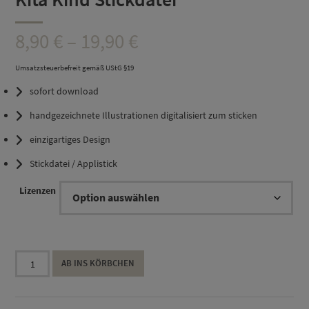
Preisspanne:
8,90
€
–
19,90
€
8,90 €
Umsatzsteuerbefreit gemäß UStG §19
sofort download
bis
handgezeichnete Illustrationen digitalisiert zum sticken
19,90 €
einzigartiges Design
Stickdatei / Applistick
Lizenzen
Kita
AB INS KÖRBCHEN
Kind
Stickdatei
Menge