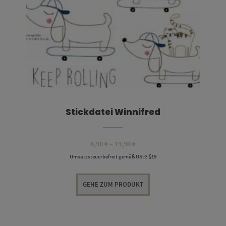
Stickdatei Winnifred
Preisspanne:
8,90
€
–
19,90
€
8,90 €
Umsatzsteuerbefreit gemäß UStG §19
bis
19,90 €
GEHE ZUM PRODUKT