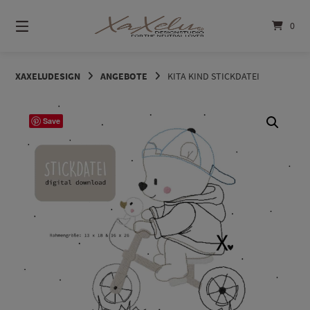
Springe
zum
0
Inhalt
XAXELUDESIGN
ANGEBOTE
KITA KIND STICKDATEI
Save