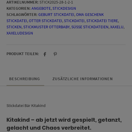
ARTIKELNUMMER:
STICK2025-28-1-2-1
KATEGORIEN:
ANGEBOTE
,
STICKDESIGN
SCHLAGWÖRTER:
GEBURT STICKDATEI
,
OMA GESCHENK
STICKDATEI
,
OTTER STICKDATEI
,
STICKDATEI
,
STICKDATEI TIERE
,
STICKEN
,
STICKMUSTER OTTERBABY
,
SÜSSE STICKDATEIEN
,
XAXELU
,
XAXELUDESIGN
PRODUKT TEILEN:
BESCHREIBUNG
ZUSÄTZLICHE INFORMATIONEN
Stickdatei Bär Kitakind
Kitakind – ab jetzt wird gespielt, getanzt,
gelacht und Chaos verbreitet.