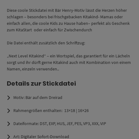
Diese coole
Stickdatei mit Bär Henry-Motiv
lässt die Herzen höher
schlagen – besonders bei frischgebacken Kitakind- Mamas oder
einfach allen, die coole Kids zu Hause haben– perfekt als Geschenk
zum KitaStart oder einfach für Zwischendurch
Die Datei enthält zusätzlich den Schriftzug:
„Next Level Kitakind“
– ein Wortspiel, das garantiert für ein Lächeln
sorgt und ihr dürft gerne Kitakind auch mit Kombination von einem
Namen, einzeln verwenden..
Details zur Stickdatei
Motiv:
Bär auf dem Dreirad
Rahmengrößen enthalten:
13×18 | 16×26
Dateiformate:
DST, EXP, HUS, JEF, PES, VP3, XXX, VIP
Art:
Digitaler Sofort-Download