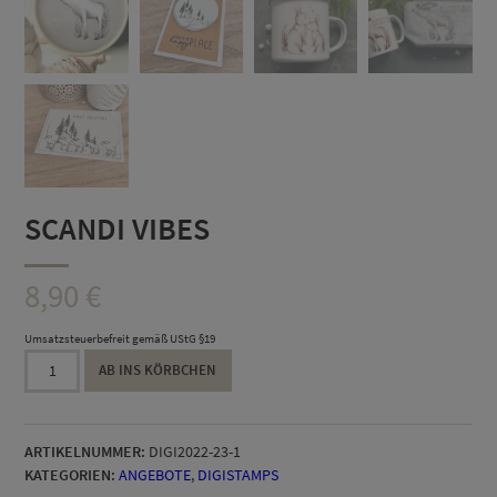
SCANDI VIBES
8,90
€
Umsatzsteuerbefreit gemäß UStG §19
SCANDI
AB INS KÖRBCHEN
VIBES
Menge
ARTIKELNUMMER:
DIGI2022-23-1
KATEGORIEN:
ANGEBOTE
,
DIGISTAMPS