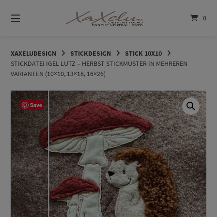
Springe
zum
0
Inhalt
XAXELUDESIGN
STICKDESIGN
STICK 10X10
STICKDATEI IGEL LUTZ – HERBST STICKMUSTER IN MEHREREN
VARIANTEN (10×10, 13×18, 16×26)
Save