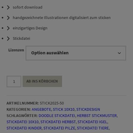
sofort download
bis
handgezeichnete Illustrationen digitalisiert zum sticken
19,90 €
einzigartiges Design
Stickdatei
Lizenzen
Stickdatei
AB INS KÖRBCHEN
Igel
Lutz
–
ARTIKELNUMMER:
STICK2025-50
Herbst
KATEGORIEN:
ANGEBOTE
,
STICK 10X10
,
STICKDESIGN
Stickmuster
SCHLAGWÖRTER:
DOODLE STICKDATEI
,
HERBST STICKMUSTER
,
in
STICKDATEI 10X10
,
STICKDATEI HERBST
,
STICKDATEI IGEL
,
mehreren
STICKDATEI KINDER
,
STICKDATEI PILZE
,
STICKDATEI TIERE
,
Varianten