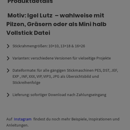
Produktdetails
Motiv: Igel
Lutz
– wahlweise mit
Pilzen, Gräsern oder als Mini halb
Vollstick Datei
Stickrahmengrößen:
10×10, 13×18 & 16×26
Varianten: verschiedene Versionen für vielseitige Projekte
Dateiformate: für alle gängigen Stickmaschinen PES, DST, JEF,
EXP , INF, XXX, VIP, VIP3, JPG als Übersichtsbild und
Stickreihenfolge
Lieferung:
sofortiger Download
nach Zahlungseingang
Auf
Instagram
findest du noch mehr Beispiele, Inspirationen und
Anleitungen.