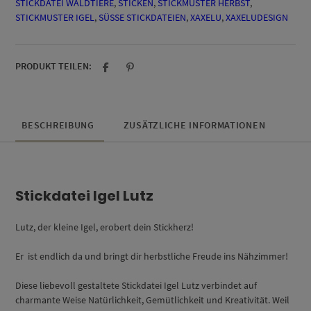
STICKDATEI WALDTIERE
,
STICKEN
,
STICKMUSTER HERBST
,
(10x10,
STICKMUSTER IGEL
,
SÜSSE STICKDATEIEN
,
XAXELU
,
XAXELUDESIGN
13x18,
16x26)
Menge
PRODUKT TEILEN:
BESCHREIBUNG
ZUSÄTZLICHE INFORMATIONEN
Stickdatei Igel Lutz
Lutz, der kleine Igel, erobert dein Stickherz!
Er ist endlich da und bringt dir herbstliche Freude ins Nähzimmer!
Diese liebevoll gestaltete
Stickdatei Igel Lutz
verbindet auf
charmante Weise Natürlichkeit, Gemütlichkeit und Kreativität. Weil