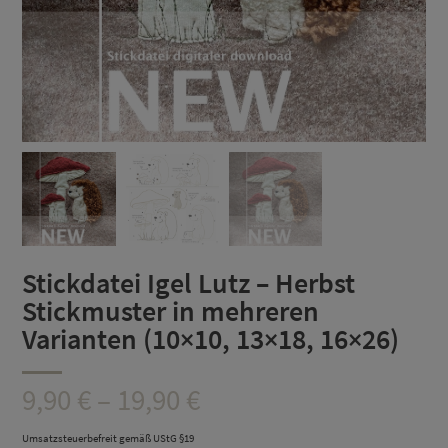
Stickdatei Igel Lutz – Herbst
Stickmuster in mehreren
Varianten (10×10, 13×18, 16×26)
Preisspanne:
9,90
€
–
19,90
€
9,90 €
Umsatzsteuerbefreit gemäß UStG §19