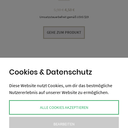
Ursprünglicher
Aktueller
5,90
€
4,50
€
Preis
Preis
Umsatzsteuerbefreit gemäß UStG §19
war:
ist:
5,90 €
4,50 €.
GEHE ZUM PRODUKT
Cookies & Datenschutz
Diese Website nutzt Cookies, um dir das bestmögliche
Nutzererlebnis auf unserer Website zu ermöglichen.
ALLE COOKIES AKZEPTIEREN
BEARBEITEN