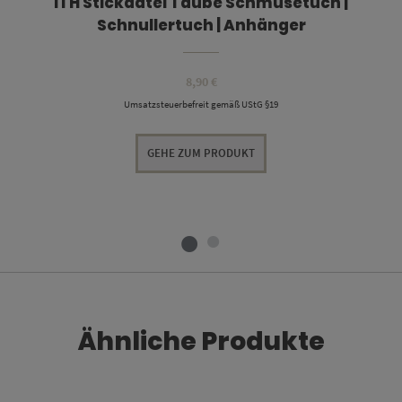
ITH Stickdatei Taube Schmusetuch |
Schnullertuch | Anhänger
8,90
€
Umsatzsteuerbefreit gemäß UStG §19
GEHE ZUM PRODUKT
Ähnliche Produkte