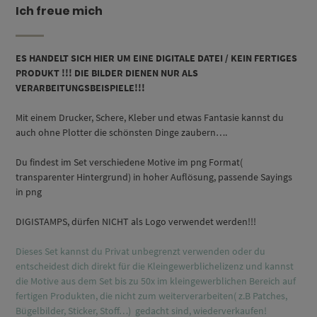
Ich freue mich
ES HANDELT SICH HIER UM EINE DIGITALE DATEI / KEIN FERTIGES
PRODUKT !!! DIE BILDER DIENEN NUR ALS
VERARBEITUNGSBEISPIELE!!!
Mit einem Drucker, Schere, Kleber und etwas Fantasie kannst du
auch ohne Plotter die schönsten Dinge zaubern….
Du findest im Set verschiedene Motive im png Format(
transparenter Hintergrund) in hoher Auflösung, passende Sayings
in png
DIGISTAMPS, dürfen NICHT als Logo verwendet werden!!!
Dieses Set kannst du Privat unbegrenzt verwenden oder du
entscheidest dich direkt für die Kleingewerblichelizenz und kannst
die Motive aus dem Set bis zu 50x im kleingewerblichen Bereich auf
fertigen Produkten, die nicht zum weiterverarbeiten( z.B Patches,
Bügelbilder, Sticker, Stoff…) gedacht sind, wiederverkaufen!