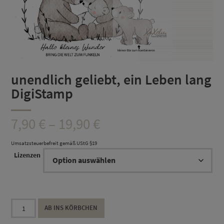
unendlich geliebt, ein Leben lang
DigiStamp
Preisspanne:
7,90
€
–
19,90
€
7,90 €
Umsatzsteuerbefreit gemäß UStG §19
Lizenzen
bis
19,90 €
unendlich
AB INS KÖRBCHEN
geliebt,