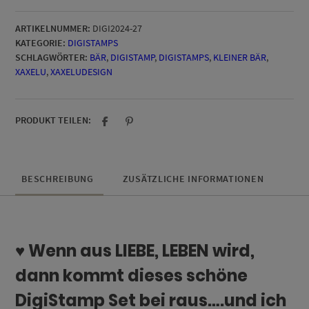
ein
Leben
ARTIKELNUMMER:
DIGI2024-27
lang
KATEGORIE:
DIGISTAMPS
DigiStamp
SCHLAGWÖRTER:
BÄR
,
DIGISTAMP
,
DIGISTAMPS
,
KLEINER BÄR
,
Menge
XAXELU
,
XAXELUDESIGN
PRODUKT TEILEN:
BESCHREIBUNG
ZUSÄTZLICHE INFORMATIONEN
♥ Wenn aus LIEBE, LEBEN wird,
dann kommt dieses schöne
DigiStamp Set bei raus….und ich