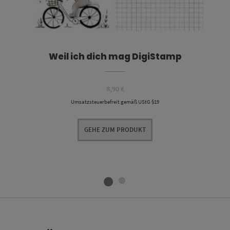
Weil ich dich mag DigiStamp
8,90
€
Umsatzsteuerbefreit gemäß UStG §19
GEHE ZUM PRODUKT