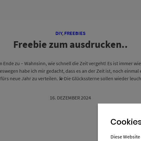
DIY
,
FREEBIES
Freebie zum ausdrucken..
m Ende zu – Wahnsinn, wie schnell die Zeit vergeht! Es ist immer w
Deswegen habe ich mir gedacht, dass es an der Zeit ist, noch einma
fürs neue Jahr zu verteilen. 💫Die Glückssterne sollen wieder leuch
16. DEZEMBER 2024
Cookies
Diese Website 