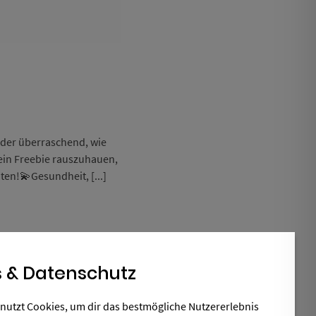
ieder überraschend, wie
l ein Freebie rauszuhauen,
ten!💫Gesundheit, [...]
 & Datenschutz
nutzt Cookies, um dir das bestmögliche Nutzererlebnis