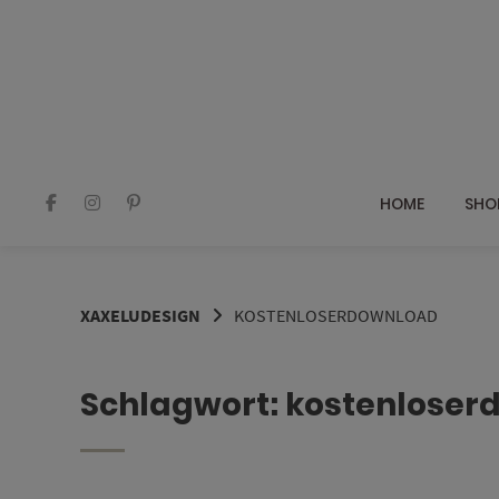
Springe
zum
Inhalt
HOME
SHO
XAXELUDESIGN
KOSTENLOSERDOWNLOAD
Schlagwort:
kostenloser