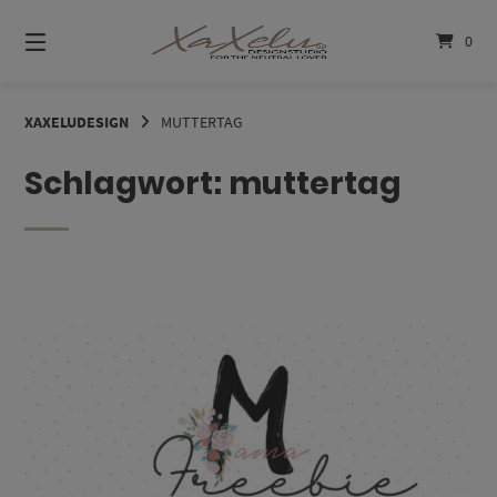
Springe
zum
0
Inhalt
XAXELUDESIGN
MUTTERTAG
Schlagwort:
muttertag