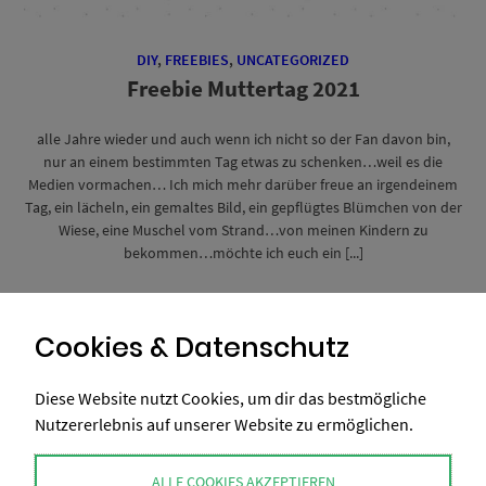
DIY
,
FREEBIES
,
UNCATEGORIZED
Freebie Muttertag 2021
alle Jahre wieder und auch wenn ich nicht so der Fan davon bin,
nur an einem bestimmten Tag etwas zu schenken…weil es die
Medien vormachen… Ich mich mehr darüber freue an irgendeinem
Tag, ein lächeln, ein gemaltes Bild, ein gepflügtes Blümchen von der
Wiese, eine Muschel vom Strand…von meinen Kindern zu
bekommen…möchte ich euch ein [...]
1. MAI 2021
/
KOMMENTARE: 9
Cookies & Datenschutz
Diese Website nutzt Cookies, um dir das bestmögliche
Nutzererlebnis auf unserer Website zu ermöglichen.
ALLE COOKIES AKZEPTIEREN