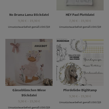
No Drama Lama Stickdatei
HEY Paul Plottdatei
Preisspanne:
Preisspanne
9,90
€
–
19,90
€
7,90
€
–
19,90
€
9,90 €
7,90 €
Umsatzsteuerbefreit gemäß UStG §19
bis
Umsatzsteuerbefreit gemäß UStG §19
bis
19,90 €
19,90 €
Dieses Produkt weist mehrere Varianten auf. Die Optionen können auf der Produktseite gewählt werden
Dieses Produkt weist mehrere Varianten auf. Die Optionen können auf der Produktseite gewählt werden
ANGEBOT
Gänseblümchen Wiese
Pferdeliebe DigiStamp
Stickdatei
Preisspanne
9,90
€
–
19,90
€
9,90 €
Preisspanne:
9,90
€
–
19,90
€
Umsatzsteuerbefreit gemäß UStG §19
bis
9,90 €
19,90 €
Umsatzsteuerbefreit gemäß UStG §19
bis