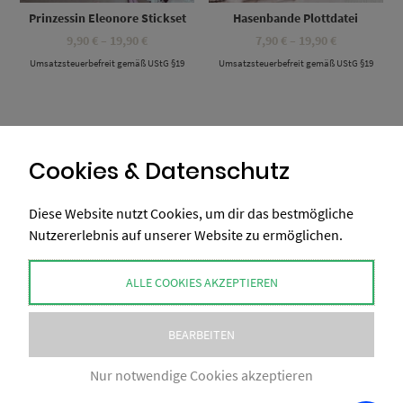
Prinzessin Eleonore Stickset
Hasenbande Plottdatei
Preisspanne:
Preisspanne
9,90
€
–
19,90
€
7,90
€
–
19,90
€
9,90 €
7,90 €
Umsatzsteuerbefreit gemäß UStG §19
bis
Umsatzsteuerbefreit gemäß UStG §19
bis
19,90 €
19,90 €
Cookies & Datenschutz
1
…
21
22
23
24
25
Diese Website nutzt Cookies, um dir das bestmögliche
Nutzererlebnis auf unserer Website zu ermöglichen.
ALLE COOKIES AKZEPTIEREN
BEARBEITEN
COPYRIGHT BY XAXELUDESIGN® 2026
Nur notwendige Cookies akzeptieren
IMPRESSUM
AGB
NUTZUNGSBEDINGUNGEN
DATENSCHUTZ