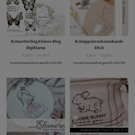
Schmetterling kleines Ding
Schlappohrenhasenbande
DigiStamp
Stick
Preisspanne:
Preisspanne
9,90
€
–
19,90
€
8,90
€
–
19,90
€
9,90 €
8,90 €
Umsatzsteuerbefreit gemäß UStG §19
bis
Umsatzsteuerbefreit gemäß UStG §19
bis
19,90 €
19,90 €
Dieses Produkt weist mehrere Varianten auf. Die Optionen können auf der Produktseite gewählt werden
Dieses Produkt weist mehrere Varianten auf. Die Optionen können auf der Produktseite gewählt werden