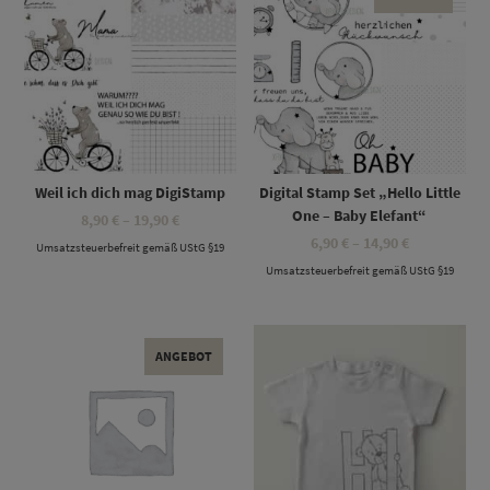
Weil ich dich mag DigiStamp
Digital Stamp Set „Hello Little
One – Baby Elefant“
Preisspanne:
8,90
€
–
19,90
€
8,90 €
Preisspanne
6,90
€
–
14,90
€
Umsatzsteuerbefreit gemäß UStG §19
bis
6,90 €
19,90 €
Umsatzsteuerbefreit gemäß UStG §19
bis
14,90 €
Dieses Produkt weist mehrere Varianten auf. Die Optionen können auf der Produktseite gewählt werden
Dieses Produkt weist mehrere Varianten auf. Die Optionen können auf der Produktseite gewählt werden
ANGEBOT