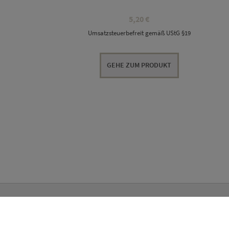
5,20
€
Umsatzsteuerbefreit gemäß UStG §19
GEHE ZUM PRODUKT
VORHERIGES PRODUKT