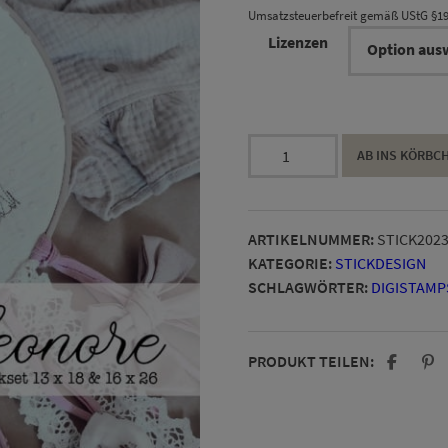
Umsatzsteuerbefreit gemäß UStG §1
Lizenzen
Prinzessin
AB INS KÖRBC
Eleonore
Stickset
Menge
ARTIKELNUMMER:
STICK2023
KATEGORIE:
STICKDESIGN
SCHLAGWÖRTER:
DIGISTAMP
PRODUKT TEILEN: