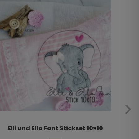
Elli und Ello Fant Stickset 10×10
kle