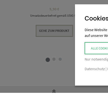
5,90
€
Umsatzsteuerbefreit gemäß UStG §19
Cookies
Diese Website 
GEHE ZUM PRODUKT
auf unserer W
ALLE COOKI
Nur notwendig
Datenschutz
|
ZURÜCK NACH OBEN