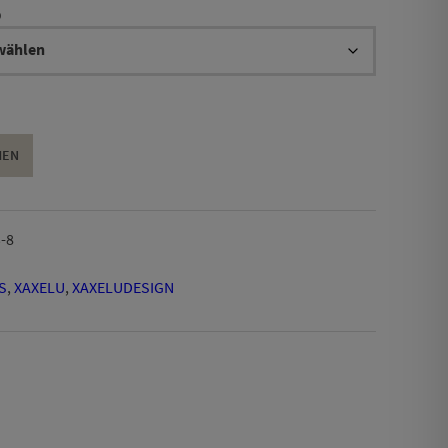
9,90 €
9
bis
19,90 €
HEN
-8
S
,
XAXELU
,
XAXELUDESIGN