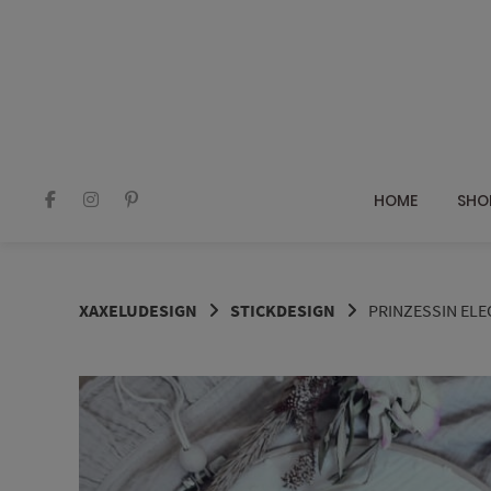
Springe
zum
Inhalt
HOME
SHO
XAXELUDESIGN
STICKDESIGN
PRINZESSIN EL