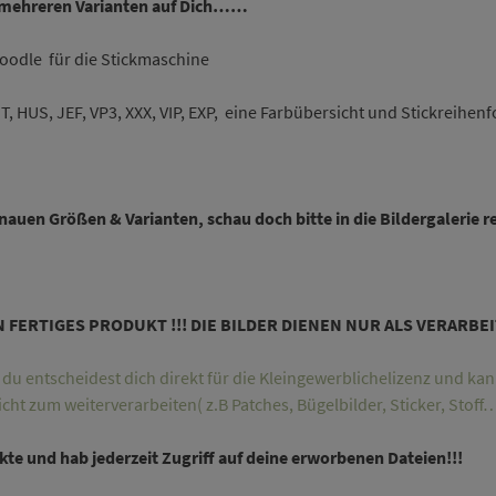
n mehreren Varianten auf Dich……
Doodle für die Stickmaschine
T, HUS, JEF, VP3, XXX, VIP, EXP, eine Farbübersicht und Stickreihenfo
nauen Größen & Varianten, schau doch bitte in die Bildergalerie re
IN FERTIGES PRODUKT !!! DIE BILDER DIENEN NUR ALS VERARBE
u entscheidest dich direkt für die Kleingewerblichelizenz und kann
icht zum weiterverarbeiten( z.B Patches, Bügelbilder, Sticker, Stof
te und hab jederzeit Zugriff auf deine erworbenen Dateien!!!