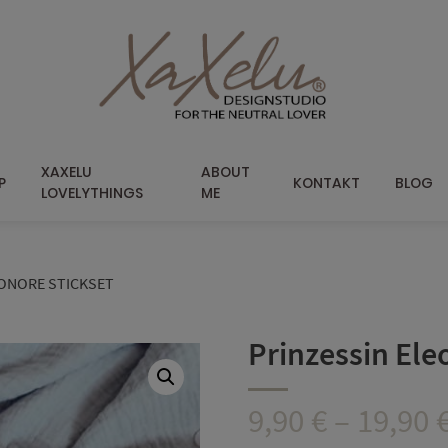
XAXELU
ABOUT
P
KONTAKT
BLOG
LOVELYTHINGS
ME
EONORE STICKSET
Prinzessin Ele
9,90
€
–
19,90