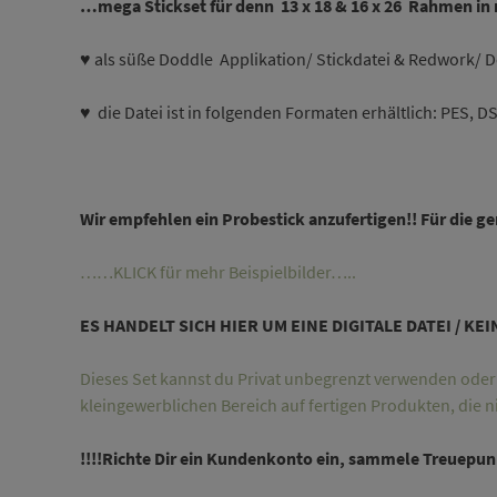
…mega Stickset für denn 13 x 18 & 16 x 26 Rahmen i
♥ als süße Doddle Applikation/ Stickdatei & Redwork/ 
♥ die Datei ist in folgenden Formaten erhältlich: PES, DS
Wir empfehlen ein Probestick anzufertigen!! Für die ge
……KLICK für mehr Beispielbilder…..
ES HANDELT SICH HIER UM EINE DIGITALE DATEI / KE
Dieses Set kannst du Privat unbegrenzt verwenden oder d
kleingewerblichen Bereich auf fertigen Produkten, die n
!!!!Richte Dir ein Kundenkonto ein, sammele Treuepunk