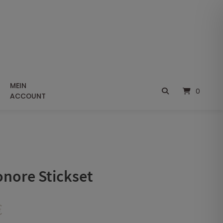
MEIN
0
ACCOUNT
onore Stickset
Preisspanne:
€