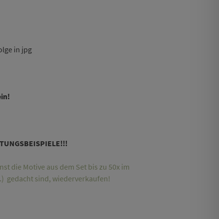
lge in jpg
in!
ITUNGSBEISPIELE!!!
st die Motive aus dem Set bis zu 50x im
f…) gedacht sind, wiederverkaufen!