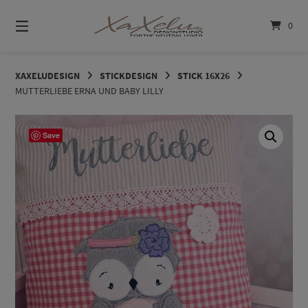
Springe
zum
0
Inhalt
XAXELUDESIGN
STICKDESIGN
STICK 16X26
MUTTERLIEBE ERNA UND BABY LILLY
Save