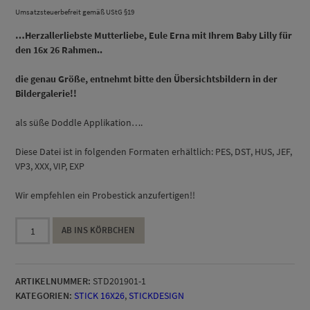
Umsatzsteuerbefreit gemäß UStG §19
…Herzallerliebste Mutterliebe, Eule Erna mit Ihrem Baby Lilly für
den
16x 26 Rahmen..
die genau Größe, entnehmt bitte den Übersichtsbildern in der
Bildergalerie!!
als süße Doddle Applikation….
Diese Datei ist in folgenden Formaten erhältlich: PES, DST, HUS, JEF,
VP3, XXX, VIP, EXP
Wir empfehlen ein Probestick anzufertigen!!
Mutterliebe
AB INS KÖRBCHEN
Erna
und
Baby
ARTIKELNUMMER:
STD201901-1
Lilly
KATEGORIEN:
STICK 16X26
,
STICKDESIGN
Menge