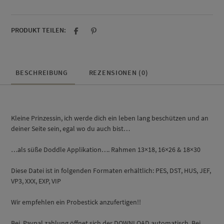
Menge
PRODUKT TEILEN:
BESCHREIBUNG
REZENSIONEN (0)
Kleine Prinzessin, ich werde dich ein leben lang beschützen und an
deiner Seite sein, egal wo du auch bist…
…als süße Doddle Applikation…. Rahmen 13×18, 16×26 & 18×30
Diese Datei ist in folgenden Formaten erhältlich: PES, DST, HUS, JEF,
VP3, XXX, EXP, VIP
Wir empfehlen ein Probestick anzufertigen!!
Bei Paypal zahlung öffnet sich der DOWNLOAD automatisch. Bei