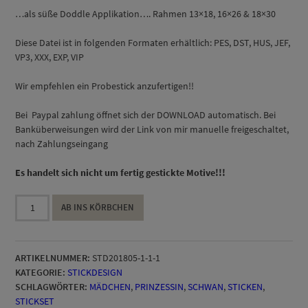
…als süße Doddle Applikation…. Rahmen 13×18, 16×26 & 18×30
Diese Datei ist in folgenden Formaten erhältlich: PES, DST, HUS, JEF,
VP3, XXX, EXP, VIP
Wir empfehlen ein Probestick anzufertigen!!
Bei Paypal zahlung öffnet sich der DOWNLOAD automatisch. Bei
Banküberweisungen wird der Link von mir manuelle freigeschaltet,
nach Zahlungseingang
Es handelt sich nicht um fertig gestickte Motive!!!
Kleine
AB INS KÖRBCHEN
Prinzessin
Stickdatei
Set
ARTIKELNUMMER:
STD201805-1-1-1
13x18,
KATEGORIE:
STICKDESIGN
16x26
SCHLAGWÖRTER:
MÄDCHEN
,
PRINZESSIN
,
SCHWAN
,
STICKEN
,
&
STICKSET
18x30