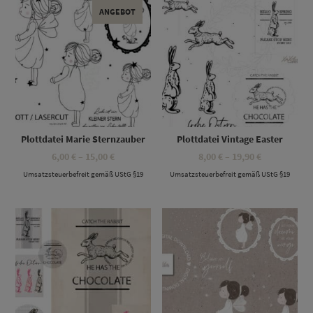
ANGEBOT
Plottdatei Marie Sternzauber
Plottdatei Vintage Easter
Preisspanne:
Preisspanne
6,00
€
–
15,00
€
8,00
€
–
19,90
€
6,00 €
8,00 €
Umsatzsteuerbefreit gemäß UStG §19
bis
Umsatzsteuerbefreit gemäß UStG §19
bis
15,00 €
19,90 €
Dieses Produkt weist mehrere Varianten auf. Die Optionen können auf der Produktseite gewählt werden
Dieses Produkt weist mehrere Varianten auf. Die Optionen können auf der Produktseite gewählt werden