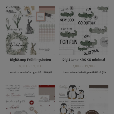
Dieses Produkt weist mehrere Varianten auf. Die Optionen können auf der Produktseite gewählt werden
Dieses Produkt weist mehrere Varianten auf. Die Optionen können auf der Produktseite gewählt werden
DigiStamp Frühlingsboten
DigiStamp KROKO minimal
Preisspanne:
Preisspanne
8,00
€
–
19,90
€
7,00
€
–
19,90
€
8,00 €
7,00 €
Umsatzsteuerbefreit gemäß UStG §19
bis
Umsatzsteuerbefreit gemäß UStG §19
bis
19,90 €
19,90 €
Dieses Produkt weist mehrere Varianten auf. Die Optionen können auf der Produktseite gewählt werden
Dieses Produkt weist mehrere Varianten auf. Die Optionen können auf der Produktseite gewählt werden