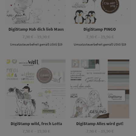
DigiStamp Hab dich lieb Maus
DigiStamp PINGO
Preisspanne:
Preisspanne
7,90
€
–
19,90
€
7,90
€
–
19,90
€
7,90 €
7,90 €
Umsatzsteuerbefreit gemäß UStG §19
bis
Umsatzsteuerbefreit gemäß UStG §19
bis
19,90 €
19,90 €
Dieses Produkt weist mehrere Varianten auf. Die Optionen können auf der Produktseite gewählt werden
Dieses Produkt weist mehrere Varianten auf. Die Optionen können auf der Produktseite gewählt werden
DigiStamp wild, frech Lotta
DigiStamp Alles wird gut!
Preisspanne:
Preisspanne
7,90
€
–
19,90
€
7,90
€
–
19,90
€
7,90 €
7,90 €