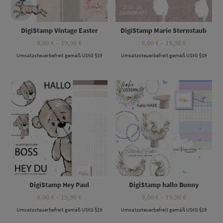
DigiStamp Vintage Easter
DigiStamp Marie Sternstaub
Preisspanne:
Preisspanne
8,00
€
–
19,90
€
8,00
€
–
19,90
€
8,00 €
8,00 €
Umsatzsteuerbefreit gemäß UStG §19
bis
Umsatzsteuerbefreit gemäß UStG §19
bis
19,90 €
19,90 €
Dieses Produkt weist mehrere Varianten auf. Die Optionen können auf der Produktseite gewählt werden
Dieses Produkt weist mehrere Varianten auf. Die Optionen können auf der Produktseite gewählt werden
DigiStamp Hey Paul
DigiStamp hallo Bunny
Preisspanne:
Preisspanne
8,00
€
–
19,90
€
8,00
€
–
19,90
€
8,00 €
8,00 €
Umsatzsteuerbefreit gemäß UStG §19
bis
Umsatzsteuerbefreit gemäß UStG §19
bis
19,90 €
19,90 €