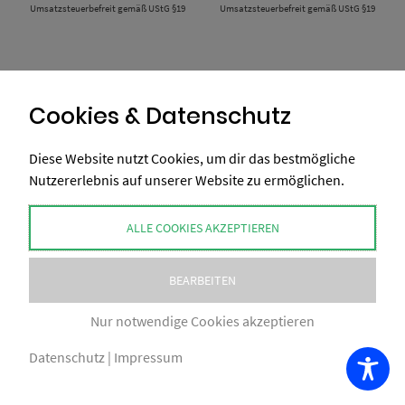
Umsatzsteuerbefreit gemäß UStG §19
bis
Umsatzsteuerbefreit gemäß UStG §19
bis
19,90 €
19,90 €
Cookies & Datenschutz
1
2
3
4
5
…
14
Diese Website nutzt Cookies, um dir das bestmögliche
Nutzererlebnis auf unserer Website zu ermöglichen.
ALLE COOKIES AKZEPTIEREN
BEARBEITEN
COPYRIGHT BY XAXELUDESIGN® 2026
Nur notwendige Cookies akzeptieren
IMPRESSUM
AGB
NUTZUNGSBEDINGUNGEN
DATENSCHUTZ
VERSAND
ZAHLUNGSWEISEN
Datenschutz
|
Impressum
VERTRAG WIDERRUFEN