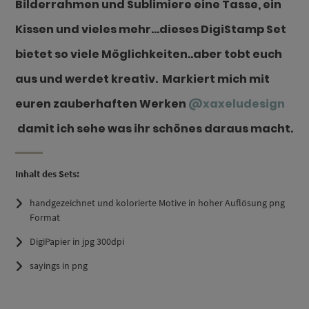
Bilderrahmen und Sublimiere eine Tasse, ein
Kissen und vieles mehr…dieses DigiStamp Set
bietet so viele Möglichkeiten..aber tobt euch
aus und werdet kreativ. Markiert mich mit
euren zauberhaften Werken
@xaxeludesign
damit ich sehe was ihr schönes daraus macht.
Inhalt des Sets:
handgezeichnet und kolorierte Motive in hoher Auflösung png
Format
DigiPapier in jpg 300dpi
sayings in png