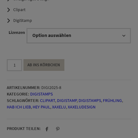
Clipart
DigiStamp
Lizenzen
DigiStamp
AB INS KÖRBCHEN
Hey
Paul
Menge
ARTIKELNUMMER:
DIGI2025-8
KATEGORIE:
DIGISTAMPS
SCHLAGWÖRTER:
CLIPART
,
DIGISTAMP
,
DIGISTAMPS
,
FRÜHLING
,
HAB ICH LIEB
,
HEY PAUL
,
XAXELU
,
XAXELUDESIGN
PRODUKT TEILEN: