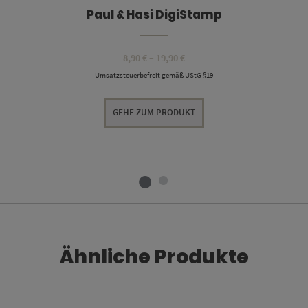
Paul & Hasi DigiStamp
Preisspanne:
8,90
€
–
19,90
€
8,90 €
Umsatzsteuerbefreit gemäß UStG §19
bis
19,90 €
GEHE ZUM PRODUKT
Ähnliche Produkte