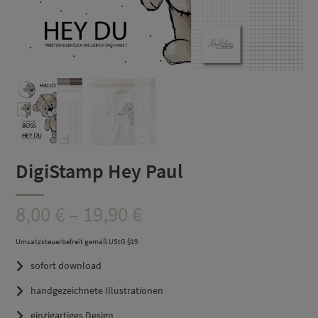
DigiStamp Hey Paul
Preisspanne:
8,00
€
–
19,90
€
8,00 €
Umsatzsteuerbefreit gemäß UStG §19
sofort download
bis
handgezeichnete Illustrationen
19,90 €
einzigartiges Design