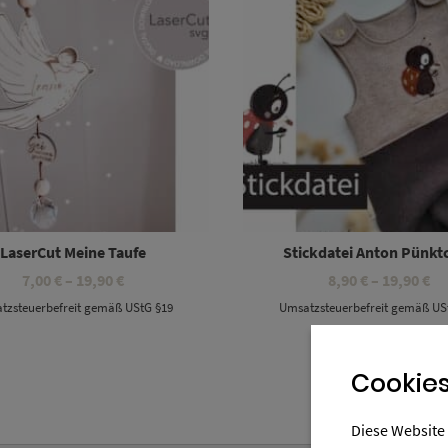
LaserCut Meine Taufe
Stickdatei Anton Pünkt
Preisspanne:
Pr
7,00
€
–
19,90
€
8,90
€
–
19,90
€
7,00 €
8,
tzsteuerbefreit gemäß UStG §19
Umsatzsteuerbefreit gemäß US
bis
bi
19,90 €
19
Cookies
Diese Website 