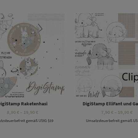
19,90 €
19
Dieses Produkt weist mehrere Varianten auf. Die Optionen können auf der Produktseite gewählt werden
Dieses Produkt weist mehrere Varianten auf. Die Optionen können auf der Produktseite gewählt werden
igiStamp Raketenhasi
DigiStamp ElliFant und Ga
Preisspanne:
Pr
8,90
€
–
19,90
€
7,90
€
–
19,90
€
8,90 €
7,
tzsteuerbefreit gemäß UStG §19
Umsatzsteuerbefreit gemäß US
bis
bi
19,90 €
19
Dieses Produkt weist mehrere Varianten auf. Die Optionen können auf der Produktseite gewählt werden
Dieses Produkt weist mehrere Varianten auf. Die Optionen können auf der Produktseite gewählt werden