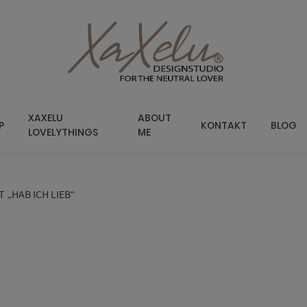
XAXELU
ABOUT
P
KONTAKT
BLOG
LOVELYTHINGS
ME
„HAB ICH LIEB“