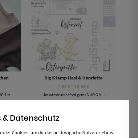
chen
DigiStamp Hasi & Henriette
eisspanne:
Preisspanne:
7,90
€
–
19,90
€
90 €
7,90 €
tG §19
Umsatzsteuerbefreit gemäß UStG §19
s
bis
,90 €
19,90 €
 & Datenschutz
nutzt Cookies, um dir das bestmögliche Nutzererlebnis