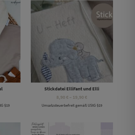
ul
Stickdatei ElliFant und Elli
eisspanne:
Preisspanne:
8,90
€
–
19,90
€
90 €
8,90 €
tG §19
Umsatzsteuerbefreit gemäß UStG §19
s
bis
,90 €
19,90 €
Dieses Produkt weist mehrere Varianten auf. Die Optionen können auf der Produktseite gewählt werden