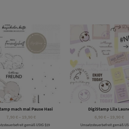
Dieses Produkt weist mehrere Varianten auf. Die Optionen können auf der Produktseite gewählt werden
Dieses Produkt weist mehrere Varianten auf. Die Optionen können auf der Produktseite gewählt werden
Stamp mach mal Pause Hasi
DigiStamp Lila Laun
Preisspanne:
Pr
7,90
€
–
19,90
€
6,90
€
–
19,90
€
7,90 €
6,
tzsteuerbefreit gemäß UStG §19
Umsatzsteuerbefreit gemäß US
bis
bi