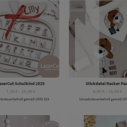
aserCut Schulkind 2025
Stickdatei Racker Pa
Preisspanne:
Pr
7,50
€
–
19,90
€
8,90
€
–
19,90
€
7,50 €
8,
tzsteuerbefreit gemäß UStG §19
Umsatzsteuerbefreit gemäß US
bis
bi
19,90 €
19
Dieses Produkt weist mehrere Varianten auf. Die Optionen können auf der Produktseite gewählt werden
Dieses Produkt weist mehrere Varianten auf. Die Optionen können auf der Produktseite gewählt werden