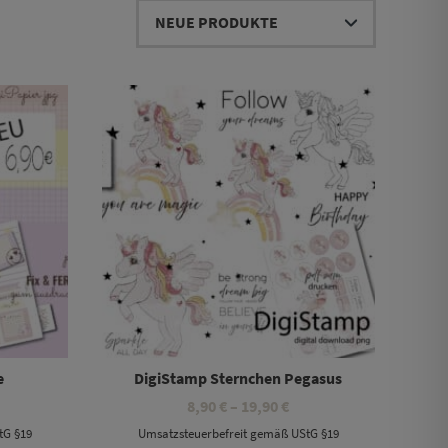
Dieses Produkt weist mehrere Varianten auf. Die Optionen können auf der Produktseite gewählt werden
e
DigiStamp Sternchen Pegasus
eisspanne:
Preisspanne:
8,90
€
–
19,90
€
90 €
8,90 €
tG §19
Umsatzsteuerbefreit gemäß UStG §19
s
bis