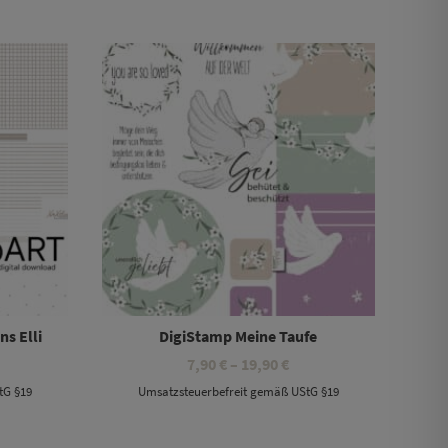
,90 €
19,90 €
Dieses Produkt weist mehrere Varianten auf. Die Optionen können auf der Produktseite gewählt werden
ns Elli
DigiStamp Meine Taufe
eisspanne:
Preisspanne:
7,90
€
–
19,90
€
90 €
7,90 €
tG §19
Umsatzsteuerbefreit gemäß UStG §19
s
bis
,90 €
19,90 €
Dieses Produkt weist mehrere Varianten auf. Die Optionen können auf der Produktseite gewählt werden