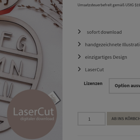
Umsatzsteuerbefreit gemäß UStG §1
sofort download
handgezeichnete Illustrat
einzigartiges Design
LaserCut
Lizenzen
LaserCut
AB INS KÖRBC
Schulkind
2025
Menge