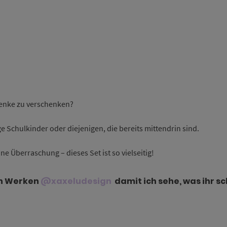
chenke zu verschenken?
ige Schulkinder oder diejenigen, die bereits mittendrin sind.
ine Überraschung – dieses Set ist so vielseitig!
en Werken
@xaxeludesign
damit ich sehe, was ihr 