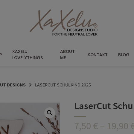
XAXELU
ABOUT
P
KONTAKT
BLOG
LOVELYTHINGS
ME
CUT DESIGNS
LASERCUT SCHULKIND 2025
LaserCut Schu
7,50
€
–
19,90