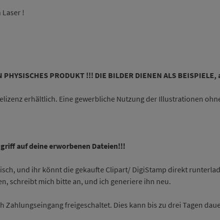
 Laser !
 PHYSISCHES PRODUKT !!! DIE BILDER DIENEN ALS BEISPIELE, abe
belizenz erhältlich. Eine gewerbliche Nutzung der Illustrationen ohn
ugriff auf deine erworbenen Dateien!!!
sch, und ihr könnt die gekaufte Clipart/ DigiStamp direkt runterla
en, schreibt mich bitte an, und ich generiere ihn neu.
 Zahlungseingang freigeschaltet. Dies kann bis zu drei Tagen dau