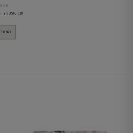
Preisspanne:
,90
€
8,90 €
gemäß UStG §19
bis
19,90 €
RODUKT