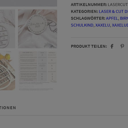
ARTIKELNUMMER:
LASERCUT
KATEGORIEN:
LASER & CUT 
SCHLAGWÖRTER:
APFEL
,
BIR
SCHULKIND
,
XAXELU
,
XAXELU
PRODUKT TEILEN:
TIONEN