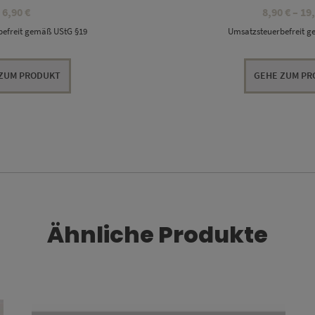
6,90
€
8,90
€
–
19
efreit gemäß UStG §19
Umsatzsteuerbefreit 
ZUM PRODUKT
GEHE ZUM P
Ähnliche Produkte