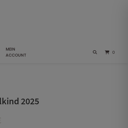
MEIN
0
ACCOUNT
lkind 2025
Preisspanne:
€