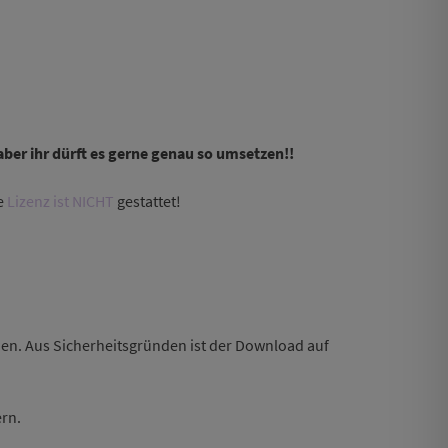
r ihr dürft es gerne genau so
umsetzen!!
e
Lizenz ist NICHT
gestattet!
den. Aus Sicherheitsgründen ist der Download auf
ern.