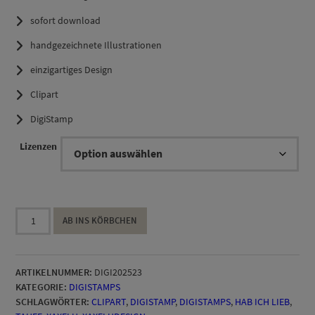
sofort download
bis
handgezeichnete Illustrationen
19,90 €
einzigartiges Design
Clipart
DigiStamp
Lizenzen
DigiStamp
AB INS KÖRBCHEN
Raketenhasi
Menge
ARTIKELNUMMER:
DIGI202523
KATEGORIE:
DIGISTAMPS
SCHLAGWÖRTER:
CLIPART
,
DIGISTAMP
,
DIGISTAMPS
,
HAB ICH LIEB
,