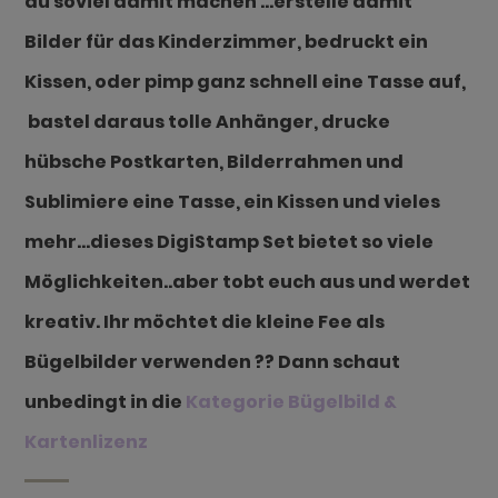
du soviel damit machen …erstelle damit
Bilder für das Kinderzimmer, bedruckt ein
Kissen,
oder pimp ganz schnell eine Tasse auf,
bastel daraus tolle Anhänger, drucke
hübsche Postkarten, Bilderrahmen und
Sublimiere eine Tasse, ein Kissen und vieles
mehr…dieses DigiStamp Set bietet so viele
Möglichkeiten..aber tobt euch aus und werdet
kreativ. Ihr möchtet die kleine Fee als
Bügelbilder verwenden ?? Dann schaut
unbedingt in die
Kategorie Bügelbild &
Kartenlizenz