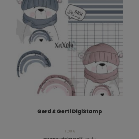
Gerd & Gerti DigiStamp
7,90
€
Umsatzsteuerbefreit gemäß UStG §19