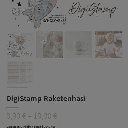
DigiStamp Raketenhasi
Preisspanne:
8,90
€
–
19,90
€
8,90 €
Umsatzsteuerbefreit gemäß UStG §19