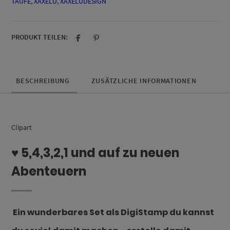
TAUFE
,
XAXELU
,
XAXELUDESIGN
PRODUKT TEILEN:
BESCHREIBUNG
ZUSÄTZLICHE INFORMATIONEN
Clipart
♥ 5,4,3,2,1 und auf zu neuen
Abenteuern
Ein wunderbares Set als DigiStamp du kannst