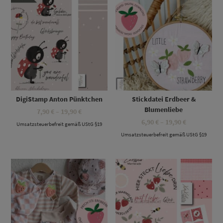
DigiStamp Anton Pünktchen
Stickdatei Erdbeer &
Blumenliebe
Preisspanne:
7,90
€
–
19,90
€
7,90 €
Preisspanne
6,90
€
–
19,90
€
Umsatzsteuerbefreit gemäß UStG §19
bis
6,90 €
19,90 €
Umsatzsteuerbefreit gemäß UStG §19
bis
19,90 €
Dieses Produkt weist mehrere Varianten auf. Die Optionen können auf der Produktseite gewählt werden
Dieses Produkt weist mehrere Varianten auf. Die Optionen können auf der Produktseite gewählt werden