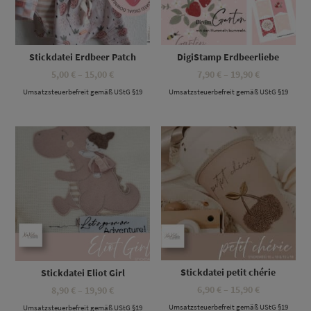
Stickdatei Erdbeer Patch
DigiStamp Erdbeerliebe
Preisspanne:
Preisspanne
5,00
€
–
15,00
€
7,90
€
–
19,90
€
5,00 €
7,90 €
Umsatzsteuerbefreit gemäß UStG §19
bis
Umsatzsteuerbefreit gemäß UStG §19
bis
15,00 €
19,90 €
Dieses Produkt weist mehrere Varianten auf. Die Optionen können auf der Produktseite gewählt werden
Dieses Produkt weist mehrere Varianten auf. Die Optionen können auf der Produktseite gewählt werden
Stickdatei petit chérie
Stickdatei Eliot Girl
Preisspanne
Preisspanne:
6,90
€
–
15,90
€
8,90
€
–
19,90
€
6,90 €
8,90 €
Umsatzsteuerbefreit gemäß UStG §19
bis
Umsatzsteuerbefreit gemäß UStG §19
bis