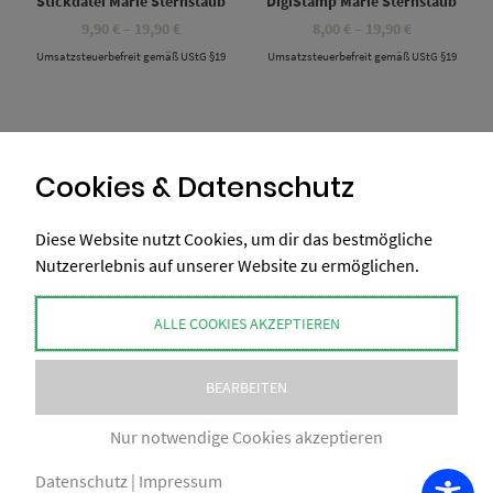
Stickdatei Marie Sternstaub
DigiStamp Marie Sternstaub
Preisspanne:
Preisspanne
9,90
€
–
19,90
€
8,00
€
–
19,90
€
9,90 €
8,00 €
Umsatzsteuerbefreit gemäß UStG §19
bis
Umsatzsteuerbefreit gemäß UStG §19
bis
19,90 €
19,90 €
Cookies & Datenschutz
1
2
3
Diese Website nutzt Cookies, um dir das bestmögliche
Nutzererlebnis auf unserer Website zu ermöglichen.
ALLE COOKIES AKZEPTIEREN
BEARBEITEN
COPYRIGHT BY XAXELUDESIGN® 2026
Nur notwendige Cookies akzeptieren
IMPRESSUM
AGB
NUTZUNGSBEDINGUNGEN
DATENSCHUTZ
VERSAND
ZAHLUNGSWEISEN
Datenschutz
|
Impressum