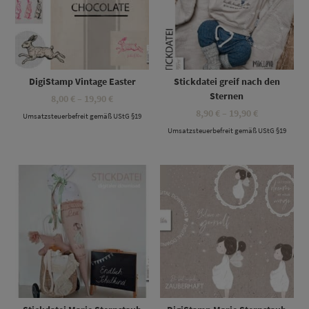
DigiStamp Vintage Easter
Stickdatei greif nach den
Sternen
Preisspanne:
8,00
€
–
19,90
€
8,00 €
Preisspanne
8,90
€
–
19,90
€
Umsatzsteuerbefreit gemäß UStG §19
bis
8,90 €
19,90 €
Umsatzsteuerbefreit gemäß UStG §19
bis
19,90 €
Dieses Produkt weist mehrere Varianten auf. Die Optionen können auf der Produktseite gewählt werden
Dieses Produkt weist mehrere Varianten auf. Die Optionen können auf der Produktseite gewählt werden