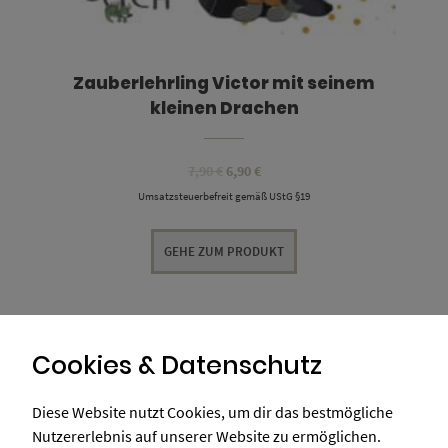
Zauberlehrling Victor mit seinem
kleinen Drachen
Ursprünglicher
Aktueller
7,90
€
6,90
€
Preis
Preis
Umsatzsteuerbefreit gemäß UStG §19
war:
ist:
7,90 €
6,90 €.
GEHE ZUM PRODUKT
Cookies & Datenschutz
Diese Website nutzt Cookies, um dir das bestmögliche
Nutzererlebnis auf unserer Website zu ermöglichen.