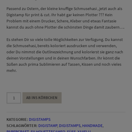
Passend zu Ostern, der kleine knuffige Schmusehasi , jetzt auch als
Digistamp für print & cut. Ihr habt gar keinen Plotter ??? Kein
Problem mit einem Drucker, Schere, Kleber und etwas Fantasie
kannst du auch ohne Plotter die schönsten Dinge damit zaubern….
Es stehen Dir so viele tolle Möglichkeiten zur Verfügung. Du kannst
die Schmusehasi, bereits koloriert ausdrucken und verwenden,
oder Du nimmst die Outlinezeichnung und kolorierst sie ganz nach
deinen Vorstellungen und in deinen Wunschfarben. Ihr könnt die
Süßen auch prima Sublimieren auf Tassen, Kissen und noch vieles
mehr.
Schmusehasi
AB INS KÖRBCHEN
Menge
KATEGORIE:
DIGISTAMPS
SCHLAGWÖRTER:
DIGISTAMP
,
DIGISTAMPS
,
HANDMADE
,
PAPERCRAFT
,
SILHOUETTECAMEO
,
SÜSS
,
XAXELU