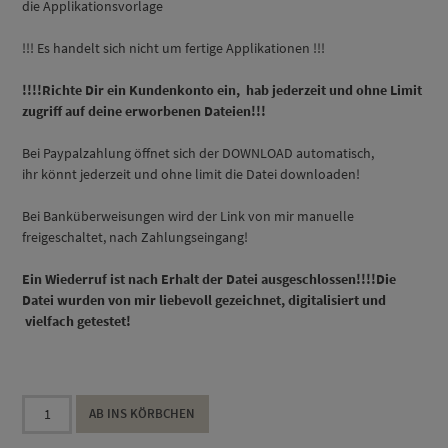
die Applikationsvorlage
!!! Es handelt sich nicht um fertige Applikationen !!!
!!!!Richte Dir ein Kundenkonto ein, hab jederzeit und ohne Limit
zugriff auf deine erworbenen Dateien!!!
Bei Paypalzahlung öffnet sich der DOWNLOAD automatisch,
ihr könnt jederzeit und ohne limit die Datei downloaden!
Bei Banküberweisungen wird der Link von mir manuelle
freigeschaltet, nach Zahlungseingang!
Ein Wiederruf ist nach Erhalt der Datei ausgeschlossen!!!!Die
Datei wurden von mir liebevoll gezeichnet, digitalisiert und
vielfach getestet!
Carlo
AB INS KÖRBCHEN
und
die