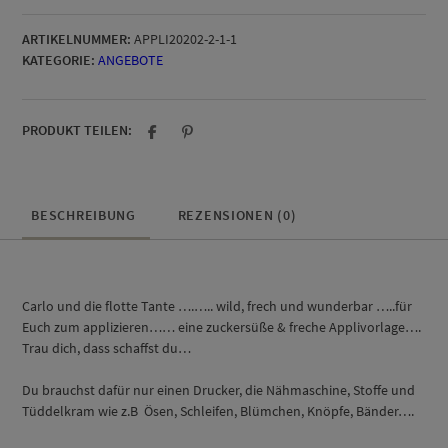
flotte
ARTIKELNUMMER:
APPLI20202-2-1-1
Tante
KATEGORIE:
ANGEBOTE
Applivorlage
Menge
PRODUKT TEILEN:
BESCHREIBUNG
REZENSIONEN (0)
Carlo und die flotte Tante ….….. wild, frech und wunderbar …..für
Euch zum applizieren…… eine zuckersüße & freche Applivorlage….
Trau dich, dass schaffst du…
Du brauchst dafür nur einen Drucker, die Nähmaschine, Stoffe und
Tüddelkram wie z.B Ösen, Schleifen, Blümchen, Knöpfe, Bänder….