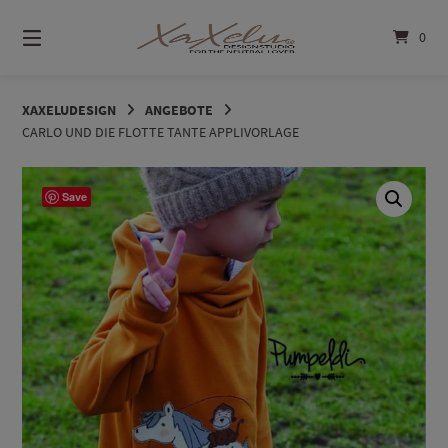
Springe
zum
0
Inhalt
XAXELUDESIGN
ANGEBOTE
CARLO UND DIE FLOTTE TANTE APPLIVORLAGE
Save