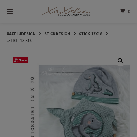
Springe
zum
0
Inhalt
XAXELUDESIGN
STICKDESIGN
STICK 13X18
..ELIOT 13 X18
Save