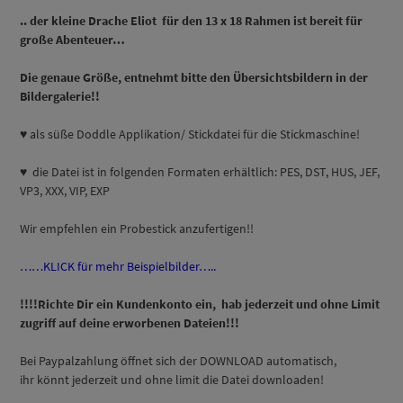
.. der kleine Drache Eliot für den 13 x 18 Rahmen ist bereit für
große Abenteuer…
D
ie genaue Größe, entnehmt bitte den Übersichtsbildern in der
Bildergalerie!!
♥ als süße Doddle Applikation/ Stickdatei für die Stickmaschine!
♥ die Datei ist in folgenden Formaten erhältlich: PES, DST, HUS, JEF,
VP3, XXX, VIP, EXP
Wir empfehlen ein Probestick anzufertigen!!
……KLICK für mehr Beispielbilder…..
!!!!Richte Dir ein Kundenkonto ein, hab jederzeit und ohne Limit
zugriff auf deine erworbenen Dateien!!!
Bei Paypalzahlung öffnet sich der DOWNLOAD automatisch,
ihr könnt jederzeit und ohne limit die Datei downloaden!