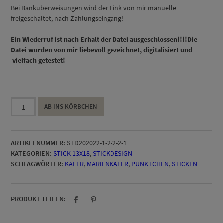
Bei Banküberweisungen wird der Link von mir manuelle
freigeschaltet, nach Zahlungseingang!
Ein Wiederruf ist nach Erhalt der Datei ausgeschlossen!!!!Die
Datei wurden von mir liebevoll gezeichnet, digitalisiert und
vielfach getestet!
..Eliot
AB INS KÖRBCHEN
13
x18
Menge
ARTIKELNUMMER:
STD202022-1-2-2-2-1
KATEGORIEN:
STICK 13X18
,
STICKDESIGN
SCHLAGWÖRTER:
KÄFER
,
MARIENKÄFER
,
PÜNKTCHEN
,
STICKEN
PRODUKT TEILEN: