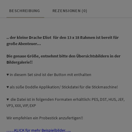
BESCHREIBUNG
REZENSIONEN (0)
.. der kleine Drache Eliot für den 13 x 18 Rahmen ist bereit für
große Abenteuer…
D
ie genaue Größe, entnehmt bitte den Übersichtsbildern in der
Bildergalerie!!
♥
in diesem Set sind ist der Button mit enthalten
♥ als süße Doddle Applikation/ Stickdatei für die Stickmaschine!
♥ die Datei ist in folgenden Formaten erhältlich: PES, DST, HUS, JEF,
VP3, XXX, VIP, EXP
Wir empfehlen ein Probestick anzufertigen!!
……KLICK für mehr Beispielbilder…..