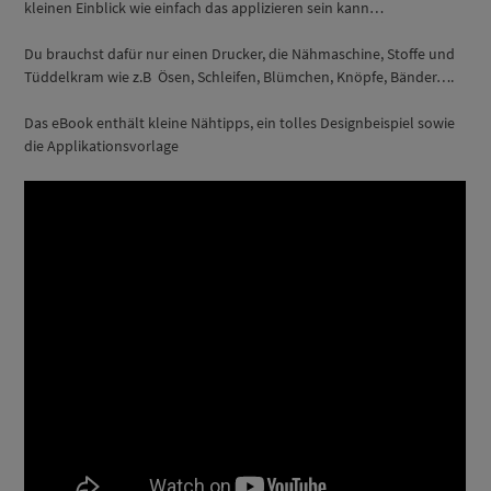
kleinen Einblick wie einfach das applizieren sein kann…
Du brauchst dafür nur einen Drucker, die Nähmaschine, Stoffe und
Tüddelkram wie z.B Ösen, Schleifen, Blümchen, Knöpfe, Bänder….
Das eBook enthält kleine Nähtipps, ein tolles Designbeispiel sowie
die Applikationsvorlage