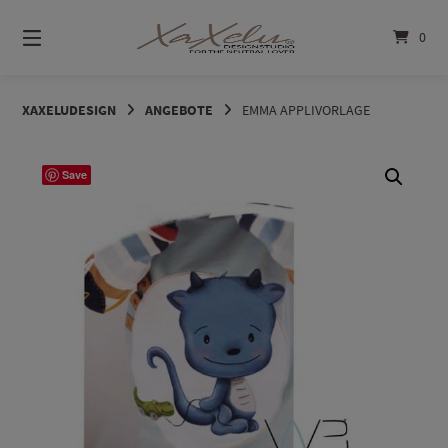
Springe
zum
0
Inhalt
XAXELUDESIGN
ANGEBOTE
EMMA APPLIVORLAGE
Save