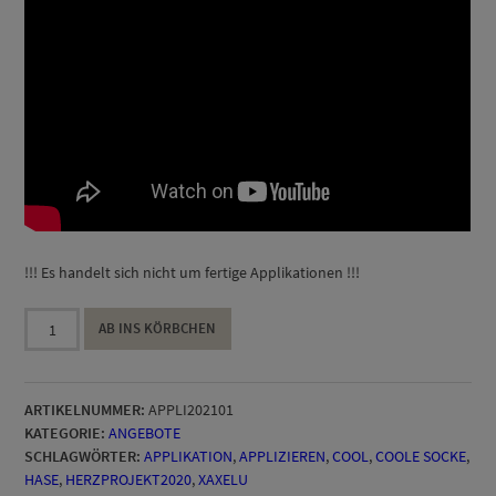
!!! Es handelt sich nicht um fertige Applikationen !!!
Emma
AB INS KÖRBCHEN
Applivorlage
Menge
ARTIKELNUMMER:
APPLI202101
KATEGORIE:
ANGEBOTE
SCHLAGWÖRTER:
APPLIKATION
,
APPLIZIEREN
,
COOL
,
COOLE SOCKE
,
HASE
,
HERZPROJEKT2020
,
XAXELU