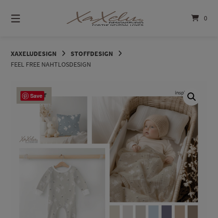
Springe
zum
0
Inhalt
XAXELUDESIGN
STOFFDESIGN
FEEL FREE NAHTLOSDESIGN
ANGEBOT
Save