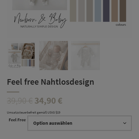
Feel free Nahtlosdesign
Ursprünglicher
Aktueller
39,90
€
34,90
€
Preis
Preis
Umsatzsteuerbefreit gemäß UStG §19
Feel Free
war:
ist: