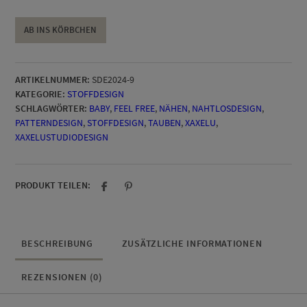
39,90 €
34,90 €.
Feel
AB INS KÖRBCHEN
free
Nahtlosdesign
Menge
ARTIKELNUMMER:
SDE2024-9
KATEGORIE:
STOFFDESIGN
SCHLAGWÖRTER:
BABY
,
FEEL FREE
,
NÄHEN
,
NAHTLOSDESIGN
,
PATTERNDESIGN
,
STOFFDESIGN
,
TAUBEN
,
XAXELU
,
XAXELUSTUDIODESIGN
PRODUKT TEILEN:
BESCHREIBUNG
ZUSÄTZLICHE INFORMATIONEN
REZENSIONEN (0)