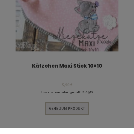
Kätzchen Maxi Stick 10×10
5,90
€
Umsatzsteuerbefreit gemäß UStG §19
GEHE ZUM PRODUKT