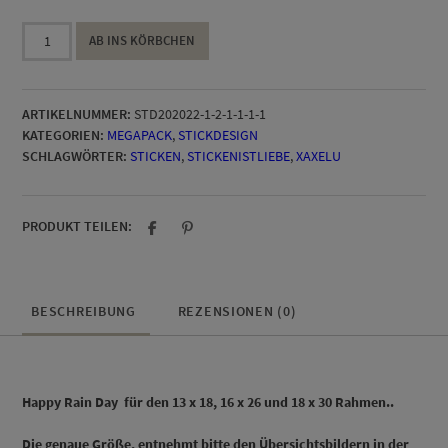
HAPPY
AB INS KÖRBCHEN
RAINY
DAY
Stick
ARTIKELNUMMER:
STD202022-1-2-1-1-1-1
Set
KATEGORIEN:
MEGAPACK
,
STICKDESIGN
Menge
SCHLAGWÖRTER:
STICKEN
,
STICKENISTLIEBE
,
XAXELU
PRODUKT TEILEN:
BESCHREIBUNG
REZENSIONEN (0)
Happy Rain Day für den 13 x 18, 16 x 26 und 18 x 30 Rahmen..
D
ie genaue Größe, entnehmt bitte den Übersichtsbildern in der