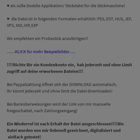
♥ als süße Doddle Applikation/ Stickdatei für die Stickmaschine!
♥ die Datei ist in folgenden Formaten erhältlich: PES, DST, HUS, JEF,
VP3, XXX, VIP, EXP
Wir empfehlen ein Probestick anzufertigen!!
……KLICK für mehr Beispielbilder…..
!!!!Richte Dir ein Kundenkonto ein, hab jederzeit und ohne Limit
zugriff auf deine erworbenen Dateien!!!
Bei Paypalzahlung öffnet sich der DOWNLOAD automatisch,
ihr könnt jederzeit und ohne limit die Datei downloaden!
Bei Banküberweisungen wird der Link von mir manuelle
freigeschaltet, nach Zahlungseingang!
Ein Wiederruf ist nach Erhalt der Datei ausgeschlossen!!!!Die
Datei wurden von mir liebevoll gezeichnet, digitalisiert und
vielfach getestet!