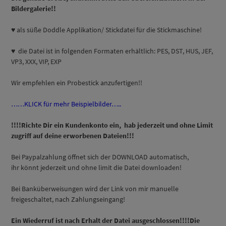
Bildergalerie!!
♥ als süße Doddle Applikation/ Stickdatei für die Stickmaschine!
♥ die Datei ist in folgenden Formaten erhältlich: PES, DST, HUS, JEF,
VP3, XXX, VIP, EXP
Wir empfehlen ein Probestick anzufertigen!!
……KLICK für mehr Beispielbilder…..
!!!!Richte Dir ein Kundenkonto ein, hab jederzeit und ohne Limit
zugriff auf deine erworbenen Dateien!!!
Bei Paypalzahlung öffnet sich der DOWNLOAD automatisch,
ihr könnt jederzeit und ohne limit die Datei downloaden!
Bei Banküberweisungen wird der Link von mir manuelle
freigeschaltet, nach Zahlungseingang!
Ein Wiederruf ist nach Erhalt der Datei ausgeschlossen!!!!Die