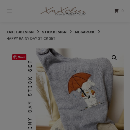
Springe
zum
0
Inhalt
XAXELUDESIGN
STICKDESIGN
MEGAPACK
HAPPY RAINY DAY STICK SET
Save