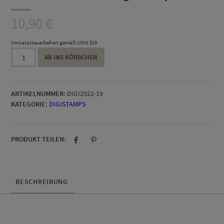
10,90
€
Umsatzsteuerbefreit gemäß UStG §19
little
AB INS KÖRBCHEN
Wildflower
DigiStamp
Menge
ARTIKELNUMMER:
DIGI2022-19
KATEGORIE:
DIGISTAMPS
PRODUKT TEILEN:
BESCHREIBUNG