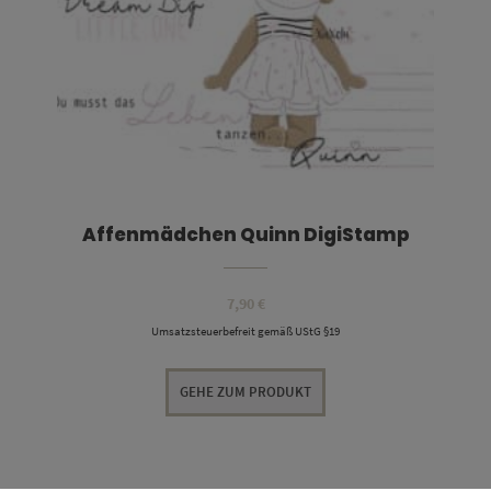
Affenmädchen Quinn DigiStamp
7,90
€
Umsatzsteuerbefreit gemäß UStG §19
GEHE ZUM PRODUKT