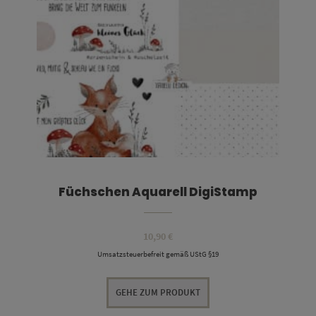
Füchschen Aquarell DigiStamp
10,90
€
Umsatzsteuerbefreit gemäß UStG §19
GEHE ZUM PRODUKT