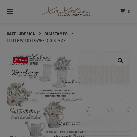
Springe
zum
0
Inhalt
XAXELUDESIGN
DIGISTAMPS
LITTLE WILDFLOWER DIGISTAMP
Save