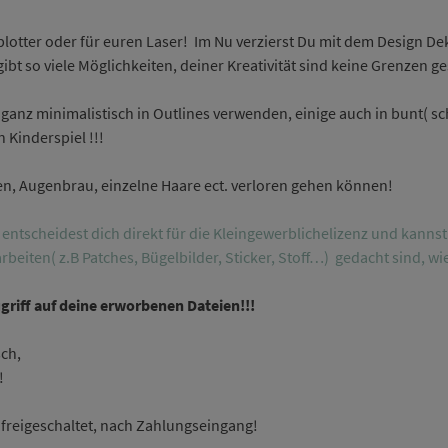
tter oder für euren Laser! Im Nu verzierst Du mit dem Design De
t so viele Möglichkeiten, deiner Kreativität sind keine Grenzen ge
 ganz minimalistisch in Outlines verwenden, einige auch in bunt( sch
 Kinderspiel !!!
ugen, Augenbrau, einzelne Haare ect. verloren gehen können!
ntscheidest dich direkt für die Kleingewerblichelizenz und kannst
rbeiten( z.B Patches, Bügelbilder, Sticker, Stoff…) gedacht sind, w
ugriff auf deine erworbenen Dateien!!!
ch,
!
freigeschaltet, nach Zahlungseingang!