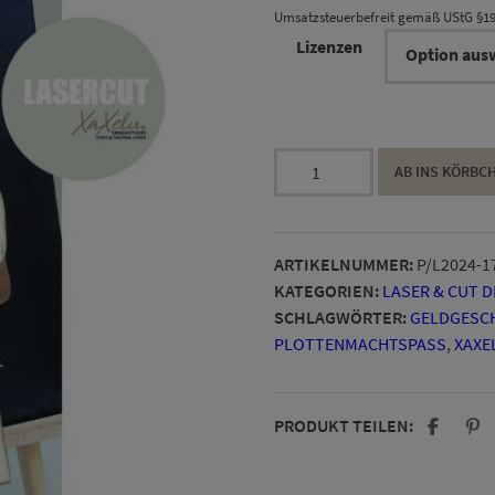
Umsatzsteuerbefreit gemäß UStG §1
Lizenzen
Marry
AB INS KÖRBC
me
LaserCut
/
ARTIKELNUMMER:
P/L2024-1
Plott
KATEGORIEN:
LASER & CUT 
Menge
SCHLAGWÖRTER:
GELDGESC
PLOTTENMACHTSPASS
,
XAXE
PRODUKT TEILEN: