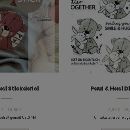
asi Stickdatei
Paul & Hasi 
Preisspanne:
0
€
–
19,90
€
8,90
€
–
19
9,90 €
efreit gemäß UStG §19
Umsatzsteuerbefreit 
bis
19,90 €