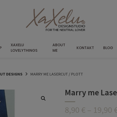
XAXELU
ABOUT
P
KONTAKT
BLOG
LOVELYTHINGS
ME
CUT DESIGNS
MARRY ME LASERCUT / PLOTT
Marry me Laser
8,90
€
–
19,90