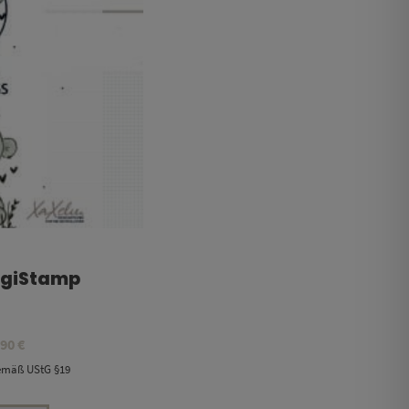
DigiStamp
Preisspanne:
,90
€
8,90 €
gemäß UStG §19
bis
19,90 €