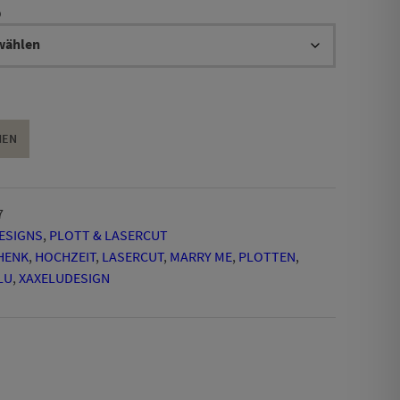
8,90 €
9
bis
19,90 €
HEN
7
DESIGNS
,
PLOTT & LASERCUT
HENK
,
HOCHZEIT
,
LASERCUT
,
MARRY ME
,
PLOTTEN
,
LU
,
XAXELUDESIGN