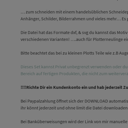
… zum schneiden mit einem handelsüblichen Schneideplo
Anhänger, Schilder, Bilderrahmen und vieles mehr… Es gib
Die Datei hat das Formate dxf, & svg du kannst das Motiv
verschiedenen Varianten! ….auch für Plotterneulinge ein
Bitte beachtet das bei zu kleinen Plotts Teile wie z.B A
Dieses Set kannst Privat unbegrenzt verwenden oder du e
Bereich auf fertigen Produkten, die nicht zum weitervera
!!!!Richte Dir ein Kundenkonto ein und hab jederzeit Z
Bei Paypalzahlung öffnet sich der DOWNLOAD automatis
ihr könnt jederzeit und ohne limit die Datei downloaden
Bei Banküberweisungen wird der Link von mir manuelle 