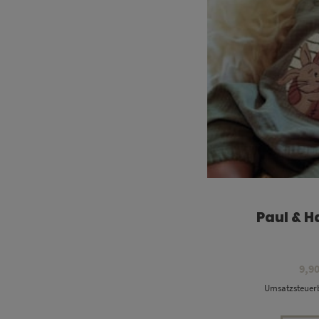
Paul & H
9,9
Umsatzsteuerb