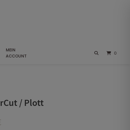
MEIN
0
ACCOUNT
Cut / Plott
Preisspanne:
€