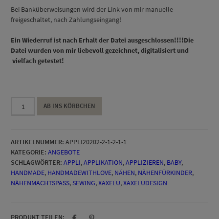
Bei Banküberweisungen wird der Link von mir manuelle
freigeschaltet, nach Zahlungseingang!
Ein Wiederruf ist nach Erhalt der Datei ausgeschlossen!!!!Die
Datei wurden von mir liebevoll gezeichnet, digitalisiert und
vielfach getestet!
Pünktchen
AB INS KÖRBCHEN
Applivorlage
Menge
ARTIKELNUMMER:
APPLI20202-2-1-2-1-1
KATEGORIE:
ANGEBOTE
SCHLAGWÖRTER:
APPLI
,
APPLIKATION
,
APPLIZIEREN
,
BABY
,
HANDMADE
,
HANDMADEWITHLOVE
,
NÄHEN
,
NÄHENFÜRKINDER
,
NÄHENMACHTSPASS
,
SEWING
,
XAXELU
,
XAXELUDESIGN
PRODUKT TEILEN: