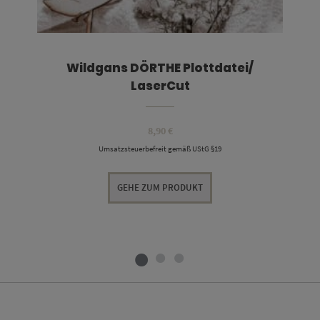
Wildgans DÖRTHE Plottdatei/
LaserCut
8,90
€
Umsatzsteuerbefreit gemäß UStG §19
GEHE ZUM PRODUKT