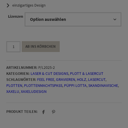
12,90 €
einzigartiges Design
Lizenzen
Statement
AB INS KÖRBCHEN
wild
&
frech
ARTIKELNUMMER:
P/L2025-2
Plott
KATEGORIEN:
LASER & CUT DESIGNS
,
PLOTT & LASERCUT
Menge
SCHLAGWÖRTER:
FEEL FREE
,
GRAVIEREN
,
HOLZ
,
LASERCUT
,
PLOTTEN
,
PLOTTENMACHTSPASS
,
PÜPPI LOTTA
,
SKANDINAVISCHE
,
XAXELU
,
XAXELUDESIGN
PRODUKT TEILEN: