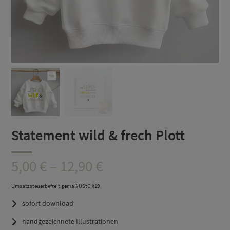
Statement wild & frech Plott
Preisspanne:
5,00
€
–
12,90
€
5,00 €
Umsatzsteuerbefreit gemäß UStG §19
sofort download
bis
handgezeichnete Illustrationen