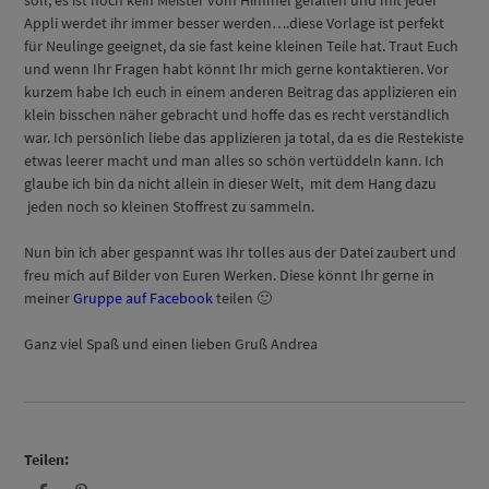
soll, es ist noch kein Meister vom Himmel gefallen und mit jeder
Appli werdet ihr immer besser werden….diese Vorlage ist perfekt
für Neulinge geeignet, da sie fast keine kleinen Teile hat. Traut Euch
und wenn Ihr Fragen habt könnt Ihr mich gerne kontaktieren. Vor
kurzem habe Ich euch in einem anderen Beitrag das applizieren ein
klein bisschen näher gebracht und hoffe das es recht verständlich
war. Ich persönlich liebe das applizieren ja total, da es die Restekiste
etwas leerer macht und man alles so schön vertüddeln kann. Ich
glaube ich bin da nicht allein in dieser Welt, mit dem Hang dazu
jeden noch so kleinen Stoffrest zu sammeln.
Nun bin ich aber gespannt was Ihr tolles aus der Datei zaubert und
freu mich auf Bilder von Euren Werken. Diese könnt Ihr gerne in
meiner
Gruppe auf Facebook
teilen 🙂
Ganz viel Spaß und einen lieben Gruß Andrea
Teilen: