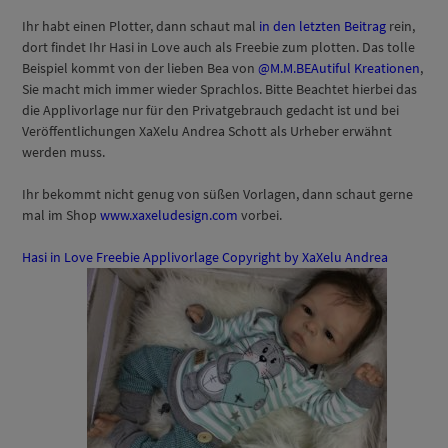
Ihr habt einen Plotter, dann schaut mal
in den letzten Beitrag
rein,
dort findet Ihr Hasi in Love auch als Freebie zum plotten. Das tolle
Beispiel kommt von der lieben Bea von
@M.M.BEAutiful Kreationen
,
Sie macht mich immer wieder Sprachlos. Bitte Beachtet hierbei das
die Applivorlage nur für den Privatgebrauch gedacht ist und bei
Veröffentlichungen XaXelu Andrea Schott als Urheber erwähnt
werden muss.
Ihr bekommt nicht genug von süßen Vorlagen, dann schaut gerne
mal im Shop
www.xaxeludesign.com
vorbei.
Hasi in Love Freebie Applivorlage Copyright by XaXelu Andrea