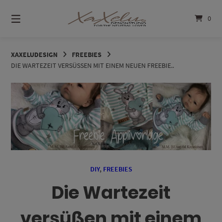
Springe
zum
0
Inhalt
XAXELUDESIGN
FREEBIES
DIE WARTEZEIT VERSÜSSEN MIT EINEM NEUEN FREEBIE..
DIY
,
FREEBIES
Die Wartezeit
versüßen mit einem