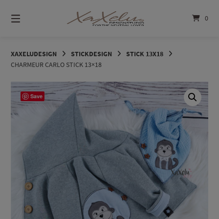
Springe
zum
0
Inhalt
XAXELUDESIGN
STICKDESIGN
STICK 13X18
CHARMEUR CARLO STICK 13×18
Save