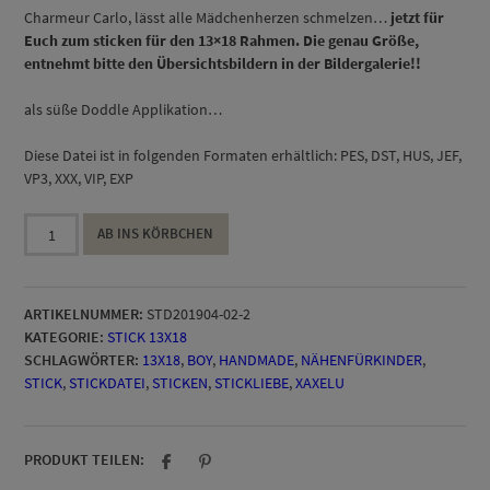
Charmeur Carlo, lässt alle Mädchenherzen schmelzen…
jetzt für
Euch zum sticken für den 13×18 Rahmen. D
ie genau Größe,
entnehmt bitte den Übersichtsbildern in der Bildergalerie!!
als süße Doddle Applikation…
Diese Datei ist in folgenden Formaten erhältlich: PES, DST, HUS, JEF,
VP3, XXX, VIP, EXP
Charmeur
AB INS KÖRBCHEN
Carlo
Stick
13x18
ARTIKELNUMMER:
STD201904-02-2
Menge
KATEGORIE:
STICK 13X18
SCHLAGWÖRTER:
13X18
,
BOY
,
HANDMADE
,
NÄHENFÜRKINDER
,
STICK
,
STICKDATEI
,
STICKEN
,
STICKLIEBE
,
XAXELU
PRODUKT TEILEN: