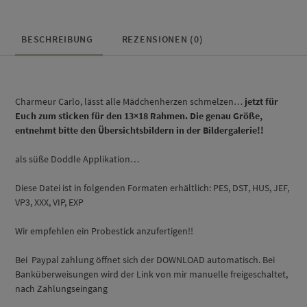
BESCHREIBUNG
REZENSIONEN (0)
Charmeur Carlo, lässt alle Mädchenherzen schmelzen…
jetzt für
Euch zum sticken für den 13×18 Rahmen. D
ie genau Größe,
entnehmt bitte den Übersichtsbildern in der Bildergalerie!!
als süße Doddle Applikation…
Diese Datei ist in folgenden Formaten erhältlich: PES, DST, HUS, JEF,
VP3, XXX, VIP, EXP
Wir empfehlen ein Probestick anzufertigen!!
Bei Paypal zahlung öffnet sich der DOWNLOAD automatisch. Bei
Banküberweisungen wird der Link von mir manuelle freigeschaltet,
nach Zahlungseingang