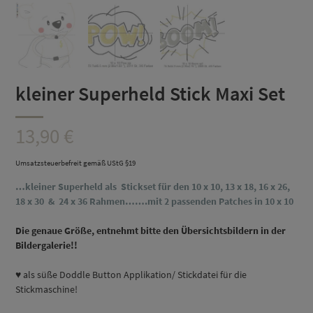
kleiner Superheld Stick Maxi Set
13,90
€
Umsatzsteuerbefreit gemäß UStG §19
…kleiner
Superheld
als Stickset
für den 10 x 10, 13 x 18, 16 x 26,
18 x 30 & 24 x 36 Rahmen…….mit 2 passenden Patches in 10 x 10
D
ie genaue Größe, entnehmt bitte den Übersichtsbildern in der
Bildergalerie!!
♥ als süße Doddle Button Applikation/ Stickdatei für die
Stickmaschine!