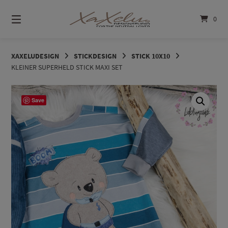
Springe
zum
0
Inhalt
XAXELUDESIGN
STICKDESIGN
STICK 10X10
KLEINER SUPERHELD STICK MAXI SET
Save