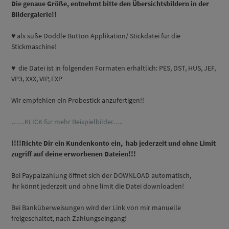
D
ie genaue Größe, entnehmt bitte den Übersichtsbildern in der
Bildergalerie!!
♥ als süße Doddle Button Applikation/ Stickdatei für die
Stickmaschine!
♥ die Datei ist in folgenden Formaten erhältlich: PES, DST, HUS, JEF,
VP3, XXX, VIP, EXP
Wir empfehlen ein Probestick anzufertigen!!
……KLICK für mehr Beispielbilder…..
!!!!Richte Dir ein Kundenkonto ein, hab jederzeit und ohne Limit
zugriff auf deine erworbenen Dateien!!!
Bei Paypalzahlung öffnet sich der DOWNLOAD automatisch,
ihr könnt jederzeit und ohne limit die Datei downloaden!
Bei Banküberweisungen wird der Link von mir manuelle
freigeschaltet, nach Zahlungseingang!