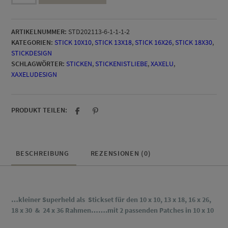
Superheld
Stick
Maxi
ARTIKELNUMMER:
STD202113-6-1-1-1-2
Set
KATEGORIEN:
STICK 10X10
,
STICK 13X18
,
STICK 16X26
,
STICK 18X30
,
Menge
STICKDESIGN
SCHLAGWÖRTER:
STICKEN
,
STICKENISTLIEBE
,
XAXELU
,
XAXELUDESIGN
PRODUKT TEILEN:
BESCHREIBUNG
REZENSIONEN (0)
…kleiner
Superheld
als Stickset
für den 10 x 10, 13 x 18, 16 x 26,
18 x 30 & 24 x 36 Rahmen…….mit 2 passenden Patches in 10 x 10