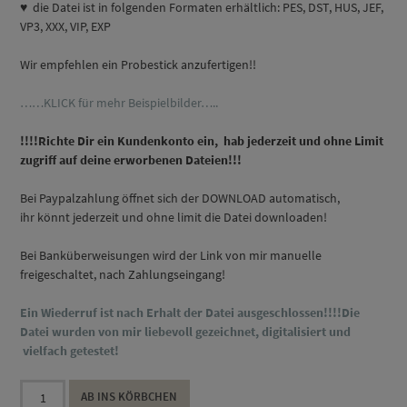
♥ die Datei ist in folgenden Formaten erhältlich: PES, DST, HUS, JEF,
VP3, XXX, VIP, EXP
Wir empfehlen ein Probestick anzufertigen!!
……KLICK für mehr Beispielbilder…..
!!!!Richte Dir ein Kundenkonto ein, hab jederzeit und ohne Limit
zugriff auf deine erworbenen Dateien!!!
Bei Paypalzahlung öffnet sich der DOWNLOAD automatisch,
ihr könnt jederzeit und ohne limit die Datei downloaden!
Bei Banküberweisungen wird der Link von mir manuelle
freigeschaltet, nach Zahlungseingang!
Ein Wiederruf ist nach Erhalt der Datei ausgeschlossen!!!!Die
Datei wurden von mir liebevoll gezeichnet, digitalisiert und
vielfach getestet!
kleiner
AB INS KÖRBCHEN