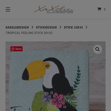
Springe
zum
0
Inhalt
XAXELUDESIGN
STICKDESIGN
STICK 10X10
TROPICAL FEELING STICK 10×10
Save