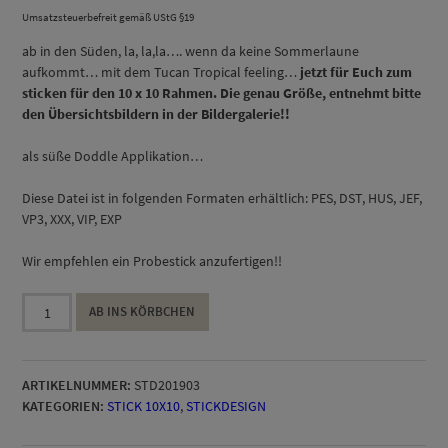
Umsatzsteuerbefreit gemäß UStG §19
ab in den Süden, la, la,la…. wenn da keine Sommerlaune
aufkommt… mit dem Tucan Tropical feeling…
jetzt für Euch zum
sticken für den 10 x 10 Rahmen. D
ie genau Größe, entnehmt bitte
den Übersichtsbildern in der Bildergalerie!!
als süße Doddle Applikation…
Diese Datei ist in folgenden Formaten erhältlich: PES, DST, HUS, JEF,
VP3, XXX, VIP, EXP
Wir empfehlen ein Probestick anzufertigen!!
Tropical
AB INS KÖRBCHEN
feeling
Stick
10x10
ARTIKELNUMMER:
STD201903
Menge
KATEGORIEN:
STICK 10X10
,
STICKDESIGN