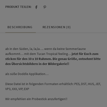
PRODUKT TEILEN:
BESCHREIBUNG
REZENSIONEN (0)
ab in den Süden, la, la,la…. wenn da keine Sommerlaune
aufkommt… mit dem Tucan Tropical feeling…
jetzt für Euch zum
sticken für den 10 x 10 Rahmen. D
ie genau Größe, entnehmt bitte
den Übersichtsbildern in der Bildergalerie!!
als süße Doddle Applikation…
Diese Datei ist in folgenden Formaten erhältlich: PES, DST, HUS, JEF,
VP3, XXX, VIP, EXP
Wir empfehlen ein Probestick anzufertigen!!